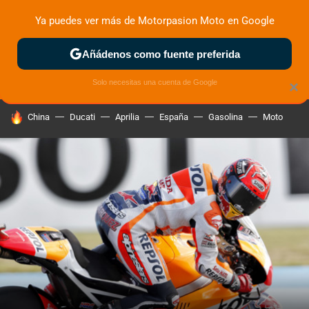
Ya puedes ver más de Motorpasion Moto en Google
ZONA DE PRUEBAS
DEPORTIVAS
MOTOS ELÉCTRICAS
Añádenos como fuente preferida
Solo necesitas una cuenta de Google
×
HOY SE HABLA DE
China
Ducati
Aprilia
España
Gasolina
Moto