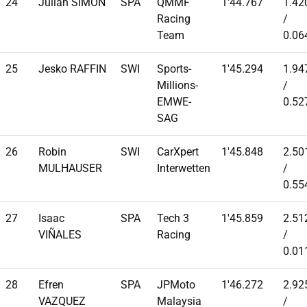
24
Julian SIMON
SPA
QMMF
1'44.767
1.42
Racing
/
Team
0.06
25
Jesko RAFFIN
SWI
Sports-
1'45.294
1.94
Millions-
/
EMWE-
0.52
SAG
26
Robin
SWI
CarXpert
1'45.848
2.50
MULHAUSER
Interwetten
/
0.55
27
Isaac
SPA
Tech 3
1'45.859
2.51
VIÑALES
Racing
/
0.01
28
Efren
SPA
JPMoto
1'46.272
2.92
VAZQUEZ
Malaysia
/