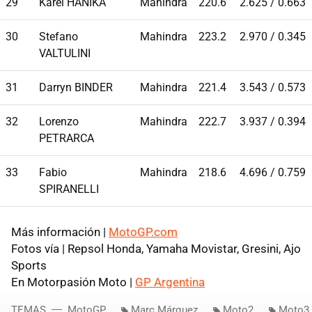
29
Karel HANIKA
Mahindra
220.6
2.625 / 0.663
30
Stefano
Mahindra
223.2
2.970 / 0.345
VALTULINI
31
Darryn BINDER
Mahindra
221.4
3.543 / 0.573
32
Lorenzo
Mahindra
222.7
3.937 / 0.394
PETRARCA
33
Fabio
Mahindra
218.6
4.696 / 0.759
SPIRANELLI
Más información |
MotoGP.com
Fotos vía | Repsol Honda, Yamaha Movistar, Gresini, Ajo
Sports
En Motorpasión Moto |
GP Argentina
TEMAS
MotoGP
Marc Márquez
Moto2
Moto3