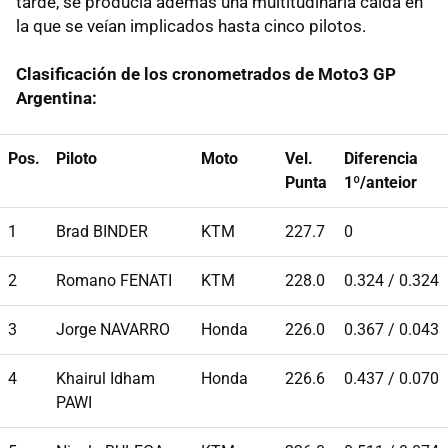
tarde, se producía además una multitudinaria caída en
la que se veían implicados hasta cinco pilotos.
Clasificación de los cronometrados de Moto3 GP
Argentina:
Pos.
Piloto
Moto
Vel.
Diferencia
Punta
1º/anteior
1
Brad BINDER
KTM
227.7
0
2
Romano FENATI
KTM
228.0
0.324 / 0.324
3
Jorge NAVARRO
Honda
226.0
0.367 / 0.043
4
Khairul Idham
Honda
226.6
0.437 / 0.070
PAWI