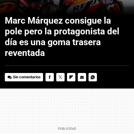
Marc Márquez consigue la
pole pero la protagonista del
día es una goma trasera
reventada
Sin comentarios
FACEBOOK
TWITTER
FLIPBOARD
E-
WHATSAPP
MAIL