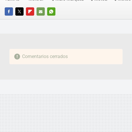
FACEBOOK
TWITTER
FLIPBOARD
E-
WHATSAPP
MAIL
Comentarios cerrados