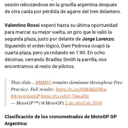
sesión rebozándose en la gravilla argentina después
de otra caída por pérdida de agarre del tren delantero.
Valentino Rossi
esperó hasta su última oportunidad
para marcar su mejor vuelta, un giro que le valió la
segunda plaza, justo por delante de
Jorge Lorenzo
.
Siguiendo el orden lógico, Dani Pedrosa ocupó la
cuarta plaza, pero ya rodando en 1'40. En ocho
décimas, cerrando Bradley Smith la parrilla, nos
encontramos al resto de pilotos.
That slide...
#MM93
remains dominant throughout Free
Practice. Full results:
https://t.co/J8MAKdtWea
#ArgentinaGP
https://t.co/03z7lmvdNs
— MotoGP™ (@MotoGP)
2 de abril de 2016
Clasificación de los cronometrados de MotoGP GP
Argentina: