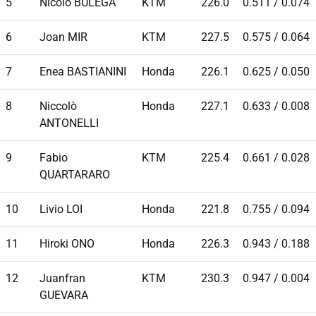
5
Nicolo BULEGA
KTM
226.0
0.511 / 0.074
6
Joan MIR
KTM
227.5
0.575 / 0.064
7
Enea BASTIANINI
Honda
226.1
0.625 / 0.050
8
Niccolò
Honda
227.1
0.633 / 0.008
ANTONELLI
9
Fabio
KTM
225.4
0.661 / 0.028
QUARTARARO
10
Livio LOI
Honda
221.8
0.755 / 0.094
11
Hiroki ONO
Honda
226.3
0.943 / 0.188
12
Juanfran
KTM
230.3
0.947 / 0.004
GUEVARA