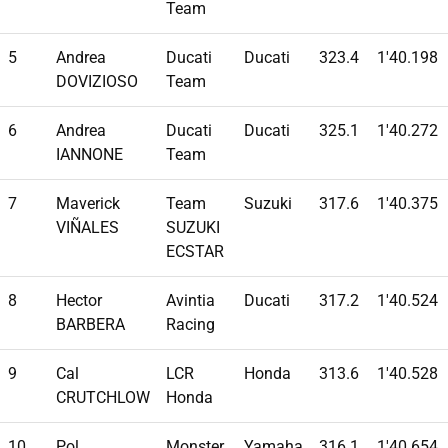
Team
5
Andrea
Ducati
Ducati
323.4
1'40.198
DOVIZIOSO
Team
6
Andrea
Ducati
Ducati
325.1
1'40.272
IANNONE
Team
7
Maverick
Team
Suzuki
317.6
1'40.375
VIÑALES
SUZUKI
ECSTAR
8
Hector
Avintia
Ducati
317.2
1'40.524
BARBERA
Racing
9
Cal
LCR
Honda
313.6
1'40.528
CRUTCHLOW
Honda
10
Pol
Monster
Yamaha
316.1
1'40.654