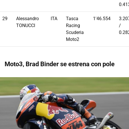
0.41
29
Alessandro
ITA
Tasca
1'46.554
3.20
TONUCCI
Racing
/
Scuderia
0.28
Moto2
Moto3, Brad Binder se estrena con pole