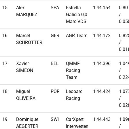
15
Alex
SPA
Estrella
1'44.154
0.80
MARQUEZ
Galicia 0,0
/
Marc VDS
0.05
16
Marcel
GER
AGR Team
1'44.172
0.82
SCHROTTER
/
0.01
17
Xavier
BEL
QMMF
1'44.396
1.04
SIMEON
Racing
/
Team
0.22
18
Miguel
POR
Leopard
1'44.424
1.07
OLIVEIRA
Racing
/
0.02
19
Dominique
SWI
CarXpert
1'44.443
1.09
AEGERTER
Interwetten
/