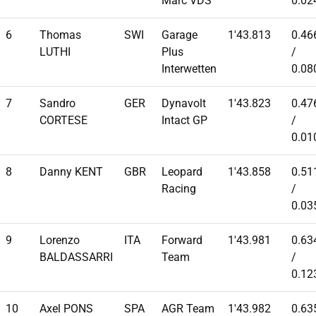
Marc VDS
0.02
6
Thomas
SWI
Garage
1'43.813
0.46
LUTHI
Plus
/
Interwetten
0.08
7
Sandro
GER
Dynavolt
1'43.823
0.47
CORTESE
Intact GP
/
0.01
8
Danny KENT
GBR
Leopard
1'43.858
0.51
Racing
/
0.03
9
Lorenzo
ITA
Forward
1'43.981
0.63
BALDASSARRI
Team
/
0.12
10
Axel PONS
SPA
AGR Team
1'43.982
0.63