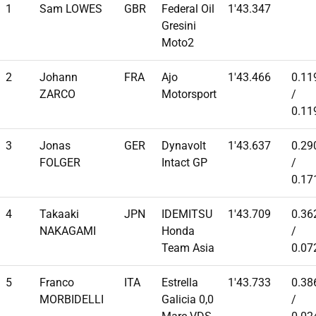
1
Sam LOWES
GBR
Federal Oil
1'43.347
Gresini
Moto2
2
Johann
FRA
Ajo
1'43.466
0.11
ZARCO
Motorsport
/
0.11
3
Jonas
GER
Dynavolt
1'43.637
0.29
FOLGER
Intact GP
/
0.17
4
Takaaki
JPN
IDEMITSU
1'43.709
0.36
NAKAGAMI
Honda
/
Team Asia
0.07
5
Franco
ITA
Estrella
1'43.733
0.38
MORBIDELLI
Galicia 0,0
/