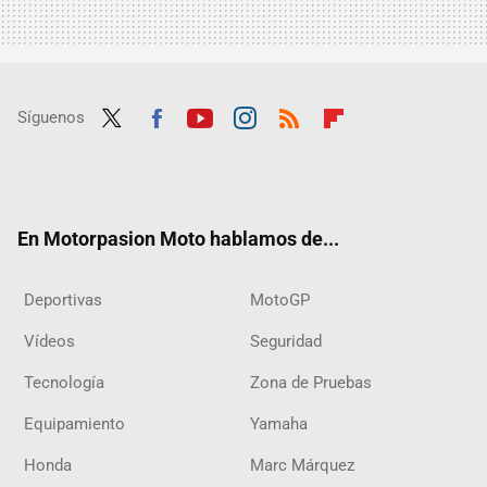
Síguenos
Twit
Fac
Yout
Inst
RSS
Flip
ter
ebo
ube
agra
boar
ok
m
d
En Motorpasion Moto hablamos de...
Deportivas
MotoGP
Vídeos
Seguridad
Tecnología
Zona de Pruebas
Equipamiento
Yamaha
Honda
Marc Márquez