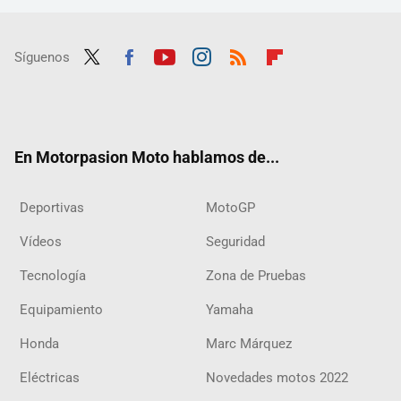
Síguenos
Twit
Fac
Yout
Inst
RSS
Flip
ter
ebo
ube
agra
boar
ok
m
d
En Motorpasion Moto hablamos de...
Deportivas
MotoGP
Vídeos
Seguridad
Tecnología
Zona de Pruebas
Equipamiento
Yamaha
Honda
Marc Márquez
Eléctricas
Novedades motos 2022