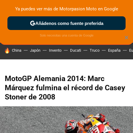
Ya puedes ver más de Motorpasion Moto en Google
ZONA DE PRUEBAS
DEPORTIVAS
MOTOS ELÉCTRICAS
Añádenos como fuente preferida
Solo necesitas una cuenta de Google
×
HOY SE HABLA DE
China
Japón
Invento
Ducati
Truco
España
Eu
MotoGP Alemania 2014: Marc
Márquez fulmina el récord de Casey
Stoner de 2008