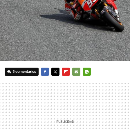
5 comentarios
FACEBOOK
TWITTER
FLIPBOARD
E-
WHATSAPP
MAIL