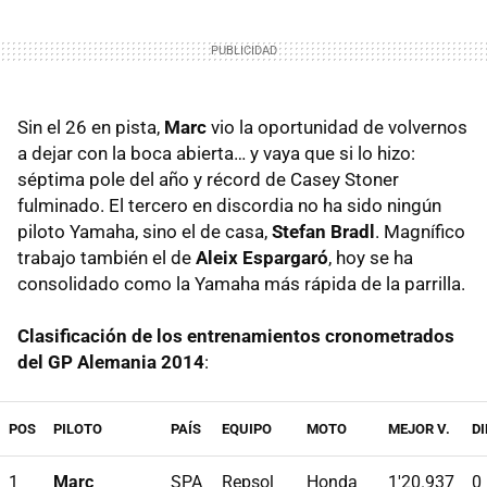
Sin el 26 en pista,
Marc
vio la oportunidad de volvernos
a dejar con la boca abierta… y vaya que si lo hizo:
séptima pole del año y récord de Casey Stoner
fulminado. El tercero en discordia no ha sido ningún
piloto Yamaha, sino el de casa,
Stefan Bradl
. Magnífico
trabajo también el de
Aleix Espargaró
, hoy se ha
consolidado como la Yamaha más rápida de la parrilla.
Clasificación de los entrenamientos cronometrados
del GP Alemania 2014
:
POS
PILOTO
PAÍS
EQUIPO
MOTO
MEJOR V.
D
1
Marc
SPA
Repsol
Honda
1'20.937
0