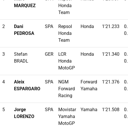
MARQUEZ
Honda
Team
2
Dani
SPA
Repsol
Honda
1'21.233
0
PEDROSA
Honda
0
Team
3
Stefan
GER
LCR
Honda
1'21.340
0
BRADL
Honda
0
MotoGP
4
Aleix
SPA
NGM
Forward
1'21.376
0
ESPARGARO
Forward
Yamaha
0
Racing
5
Jorge
SPA
Movistar
Yamaha
1'21.508
0
LORENZO
Yamaha
0
MotoGP