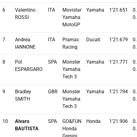
6
Valentino
ITA
Movistar
Yamaha
1'21.651
0
ROSSI
Yamaha
0
MotoGP
7
Andrea
ITA
Pramac
Ducati
1'21.679
0
IANNONE
Racing
0
8
Pol
SPA
Monster
Yamaha
1'21.771
0
ESPARGARO
Yamaha
0
Tech 3
9
Bradley
GBR
Monster
Yamaha
1'21.794
0
SMITH
Yamaha
0
Tech 3
10
Alvaro
SPA
GO&FUN
Honda
1'21.906
0
BAUTISTA
Honda
0
Gresini