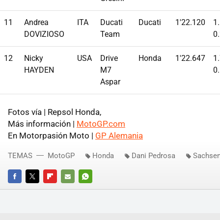
11
Andrea
ITA
Ducati
Ducati
1'22.120
1
DOVIZIOSO
Team
0
12
Nicky
USA
Drive
Honda
1'22.647
1
HAYDEN
M7
0
Aspar
Fotos vía | Repsol Honda,
Más información |
MotoGP.com
En Motorpasión Moto |
GP Alemania
TEMAS
MotoGP
Honda
Dani Pedrosa
Sachsen
FACEBOOK
TWITTER
FLIPBOARD
E-
WHATSAPP
MAIL