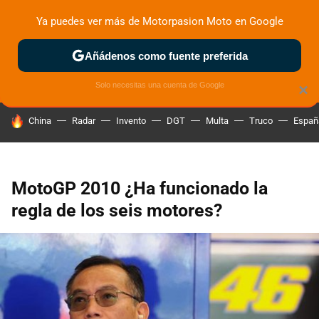
Ya puedes ver más de Motorpasion Moto en Google
ZONA DE PRUEBAS
DEPORTIVAS
MOTOS ELÉCTRICAS
Añádenos como fuente preferida
Solo necesitas una cuenta de Google
×
HOY SE HABLA DE
China
Radar
Invento
DGT
Multa
Truco
Españ
MotoGP 2010 ¿Ha funcionado la
regla de los seis motores?