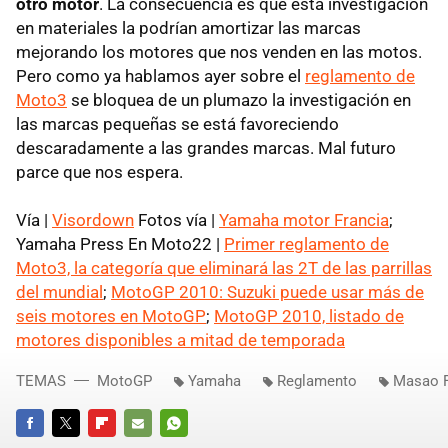
otro motor
. La consecuencia es que esta investigación
en materiales la podrían amortizar las marcas
mejorando los motores que nos venden en las motos.
Pero como ya hablamos ayer sobre el
reglamento de
Moto3
se bloquea de un plumazo la investigación en
las marcas pequeñas se está favoreciendo
descaradamente a las grandes marcas. Mal futuro
parce que nos espera.
Vía |
Visordown
Fotos vía |
Yamaha motor Francia
;
Yamaha Press En Moto22 |
Primer reglamento de
Moto3, la categoría que eliminará las 2T de las parrillas
del mundial
;
MotoGP 2010: Suzuki puede usar más de
seis motores en MotoGP
;
MotoGP 2010, listado de
motores disponibles a mitad de temporada
TEMAS
MotoGP
Yamaha
Reglamento
Masao 