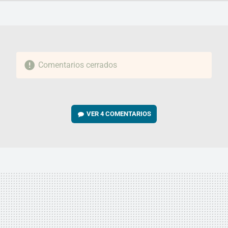
FACEBOOK
TWITTER
FLIPBOARD
E-
WHATSAPP
MAIL
Comentarios cerrados
VER
4 COMENTARIOS