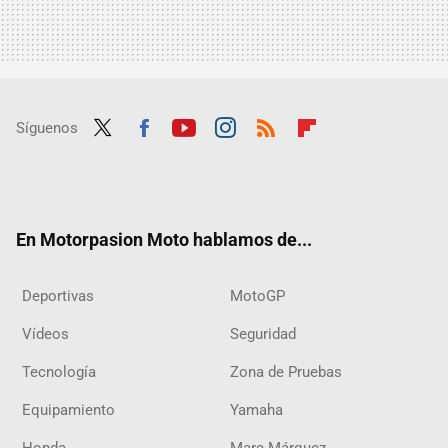
Síguenos
Twit
Fac
Yout
Inst
RSS
Flip
ter
ebo
ube
agra
boar
ok
m
d
En Motorpasion Moto hablamos de...
Deportivas
MotoGP
Vídeos
Seguridad
Tecnología
Zona de Pruebas
Equipamiento
Yamaha
Honda
Marc Márquez