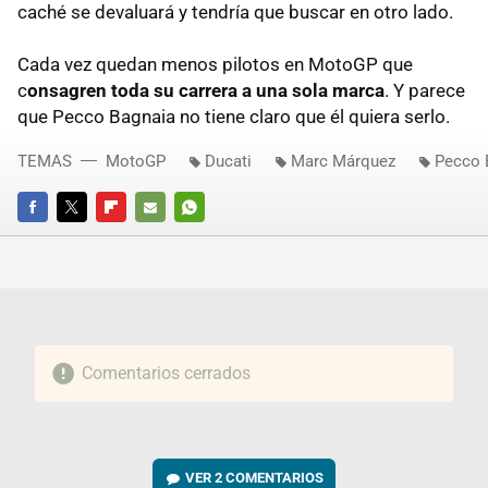
caché se devaluará y tendría que buscar en otro lado.
Cada vez quedan menos pilotos en MotoGP que
c
onsagren toda su carrera a una sola marca
. Y parece
que Pecco Bagnaia no tiene claro que él quiera serlo.
TEMAS
MotoGP
Ducati
Marc Márquez
Pecco 
FACEBOOK
TWITTER
FLIPBOARD
E-
WHATSAPP
MAIL
Comentarios cerrados
VER
2 COMENTARIOS