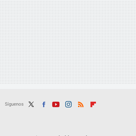
Síguenos
Twit
Fac
Yout
Inst
RSS
Flip
ter
ebo
ube
agra
boar
ok
m
d