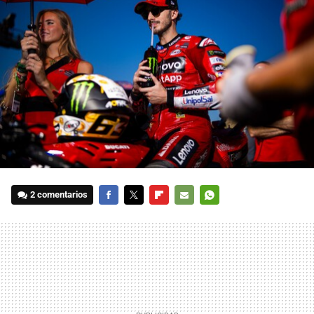
2 comentarios
FACEBOOK
TWITTER
FLIPBOARD
E-
WHATSAPP
MAIL