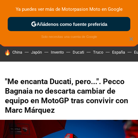
Ya puedes ver más de Motorpasion Moto en Google
ZONA DE PRUEBAS
DEPORTIVAS
MOTOS ELÉCTRICAS
Añádenos como fuente preferida
Solo necesitas una cuenta de Google
×
HOY SE HABLA DE
China
Japón
Invento
Ducati
Truco
España
Eu
"Me encanta Ducati, pero...". Pecco
Bagnaia no descarta cambiar de
equipo en MotoGP tras convivir con
Marc Márquez