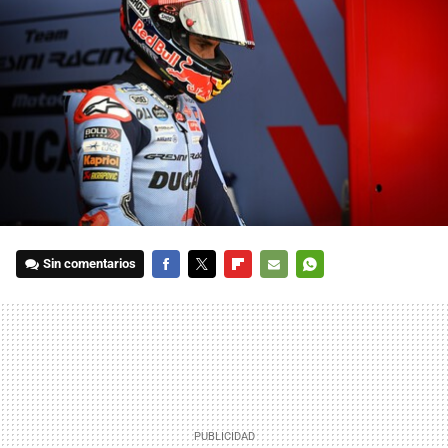
Sin comentarios
FACEBOOK
TWITTER
FLIPBOARD
E-
WHATSAPP
MAIL