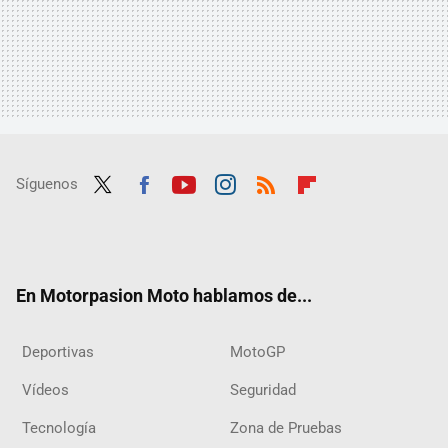
Síguenos
Twit
Fac
Yout
Inst
RSS
Flip
ter
ebo
ube
agra
boar
ok
m
d
En Motorpasion Moto hablamos de...
Deportivas
MotoGP
Vídeos
Seguridad
Tecnología
Zona de Pruebas