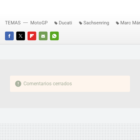
TEMAS
MotoGP
Ducati
Sachsenring
Marc Má
FACEBOOK
TWITTER
FLIPBOARD
E-
WHATSAPP
MAIL
Comentarios cerrados