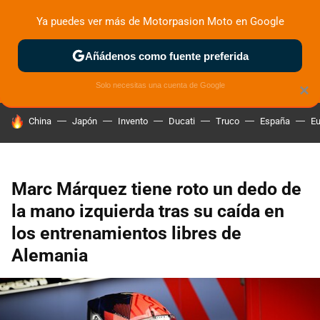
Ya puedes ver más de Motorpasion Moto en Google
ZONA DE PRUEBAS
DEPORTIVAS
MOTOS ELÉCTRICAS
Añádenos como fuente preferida
Solo necesitas una cuenta de Google
×
HOY SE HABLA DE
China
Japón
Invento
Ducati
Truco
España
Eu
Marc Márquez tiene roto un dedo de
la mano izquierda tras su caída en
los entrenamientos libres de
Alemania