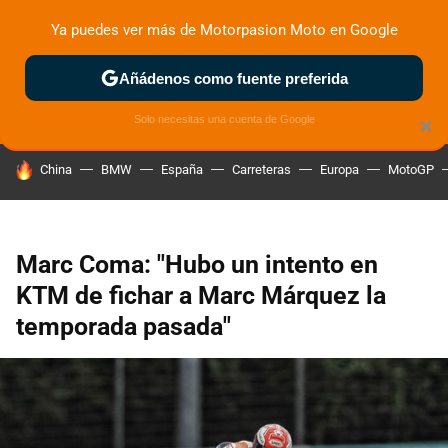
Ya puedes ver más de Motorpasion Moto en Google
ZONA DE PRUEBAS
DEPORTIVAS
MOTOS ELÉCTRICAS
Añádenos como fuente preferida
Solo necesitas una cuenta de Google
×
HOY SE HABLA DE
China
BMW
España
Carreteras
Europa
MotoGP
Marc Coma: "Hubo un intento en
KTM de fichar a Marc Márquez la
temporada pasada"