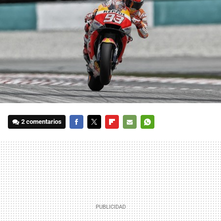
2 comentarios
FACEBOOK
TWITTER
FLIPBOARD
E-
WHATSAPP
MAIL