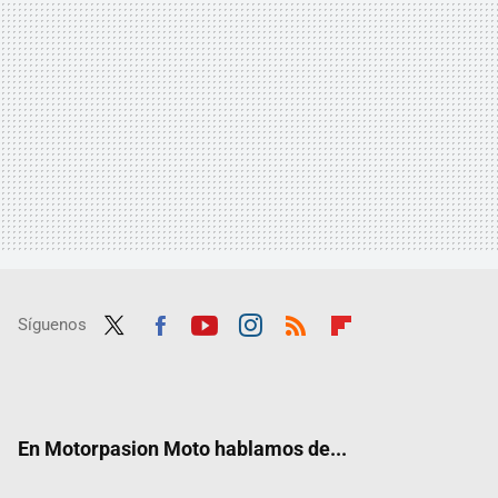
Síguenos
Twit
Fac
Yout
Inst
RSS
Flip
ter
ebo
ube
agra
boar
ok
m
d
En Motorpasion Moto hablamos de...