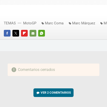
TEMAS
MotoGP
Marc Coma
Marc Márquez
M
FACEBOOK
TWITTER
FLIPBOARD
E-
WHATSAPP
MAIL
Comentarios cerrados
VER
2 COMENTARIOS