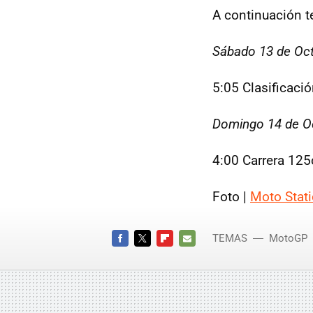
A continuación te
Sábado 13 de Oc
5:05 Clasificaci
Domingo 14 de O
4:00 Carrera 125
Foto |
Moto Stat
TEMAS
MotoGP
horari
FACEBOOK
TWITTER
FLIPBOARD
E-
MAIL