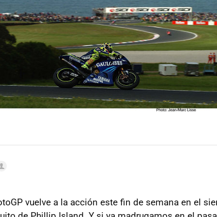
toGP vuelve a la acción este fin de semana en el si
cuito de Phillip Island. Y si ya madrugamos en el pa