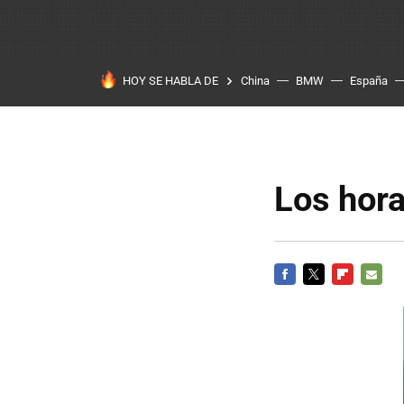
HOY SE HABLA DE
China
BMW
España
Los hora
FACEBOOK
TWITTER
FLIPBOARD
E-
MAIL