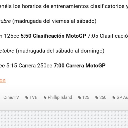
néis los horarios de entrenamientos clasificatorios y
tubre
(madrugada del viernes al sábado)
ón 125cc
5:50 Clasificación MotoGP
7:05 Clasificaci
ctubre
(madrugada del sábado al domingo)
cc 5:15 Carrera 250cc
7:00 Carrera MotoGP
ion
Cine/TV
TVE
Phillip Island
125
250
GP Au
os