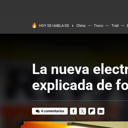
HOY SE HABLA DE
China
Truco
Trail
La nueva elect
explicada de f
4 comentarios
FACEBOOK
TWITTER
FLIPBOARD
E-
MAIL