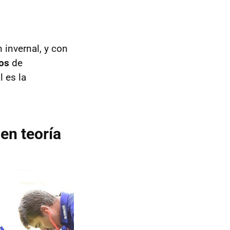
invernal, y con
ros
de
 es la
en teoría