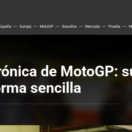
España
Europa
MotoGP
Gasolina
Mercado
Prueba
M
rónica de MotoGP: su
orma sencilla