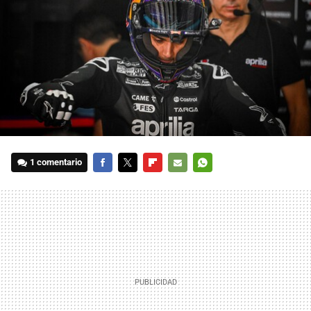
1 comentario
FACEBOOK
TWITTER
FLIPBOARD
E-
WHATSAPP
MAIL