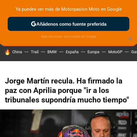
Ya puedes ver más de Motorpasion Moto en Google
ZONA DE PRUEBAS
DEPORTIVAS
MOTOS ELÉCTRICAS
Añádenos como fuente preferida
Solo necesitas una cuenta de Google
×
HOY SE HABLA DE
China
Trail
BMW
España
Europa
MotoGP
Gas
Jorge Martín recula. Ha firmado la
paz con Aprilia porque "ir a los
tribunales supondría mucho tiempo"