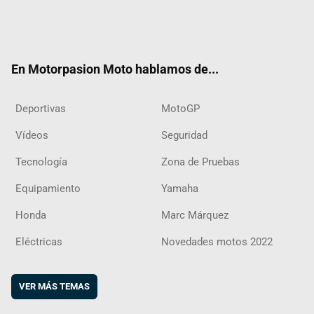
Twit
Fac
Yout
Inst
RSS
Flip
ter
ebo
ube
agra
boar
ok
m
d
En Motorpasion Moto hablamos de...
Deportivas
MotoGP
Vídeos
Seguridad
Tecnología
Zona de Pruebas
Equipamiento
Yamaha
Honda
Marc Márquez
Eléctricas
Novedades motos 2022
VER MÁS TEMAS