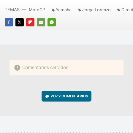
TEMAS
MotoGP
Yamaha
Jorge Lorenzo
Circu
FACEBOOK
TWITTER
FLIPBOARD
E-
WHATSAPP
MAIL
Comentarios cerrados
VER
2 COMENTARIOS