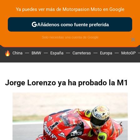
Ya puedes ver más de Motorpasion Moto en Google
ZONA DE PRUEBAS
DEPORTIVAS
MOTOS ELÉCTRICAS
Añádenos como fuente preferida
Solo necesitas una cuenta de Google
×
HOY SE HABLA DE
China
BMW
España
Carreteras
Europa
MotoGP
Jorge Lorenzo ya ha probado la M1