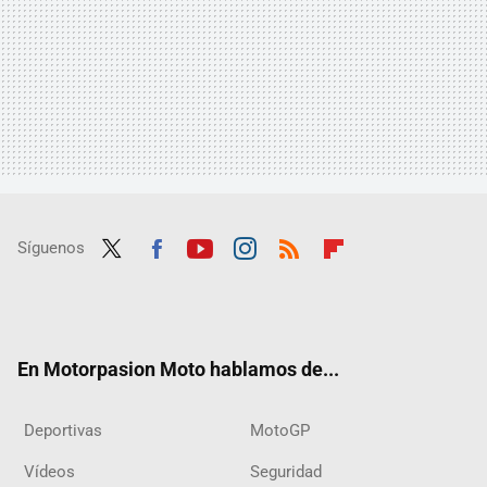
Síguenos
Twit
Fac
Yout
Inst
RSS
Flip
ter
ebo
ube
agra
boar
ok
m
d
En Motorpasion Moto hablamos de...
Deportivas
MotoGP
Vídeos
Seguridad