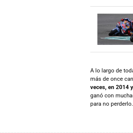
A lo largo de to
más de once car
veces, en 2014 
ganó con muchas 
para no perderlo.