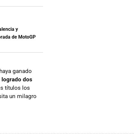
alencia y
porada de MotoGP
e haya ganado
 logrado dos
 títulos los
ita un milagro