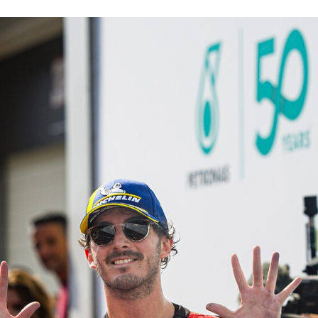
ACEBOOK
TWITTER
FLIPBOARD
E-
MAIL