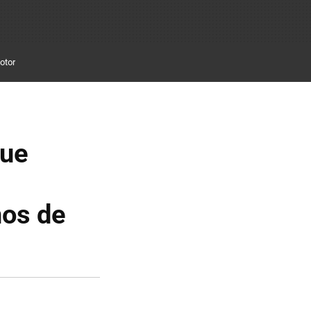
otor
que
ños de