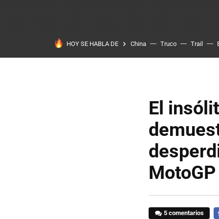
HOY SE HABLA DE
China
Truco
Trail
El insól
demuest
desperdi
MotoGP
5 comentarios