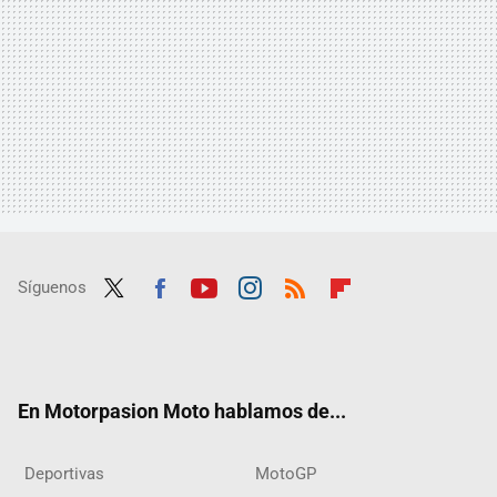
Síguenos
Twit
Fac
Yout
Inst
RSS
Flip
ter
ebo
ube
agra
boar
ok
m
d
En Motorpasion Moto hablamos de...
Deportivas
MotoGP