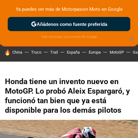
Ya puedes ver más de Motorpasion Moto en Google
ZONA DE PRUEBAS
DEPORTIVAS
MOTOS ELÉCTRICAS
Añádenos como fuente preferida
Solo necesitas una cuenta de Google
×
HOY SE HABLA DE
China
Truco
Trail
España
Europa
MotoGP
Ga
Honda tiene un invento nuevo en
MotoGP. Lo probó Aleix Espargaró, y
funcionó tan bien que ya está
disponible para los demás pilotos