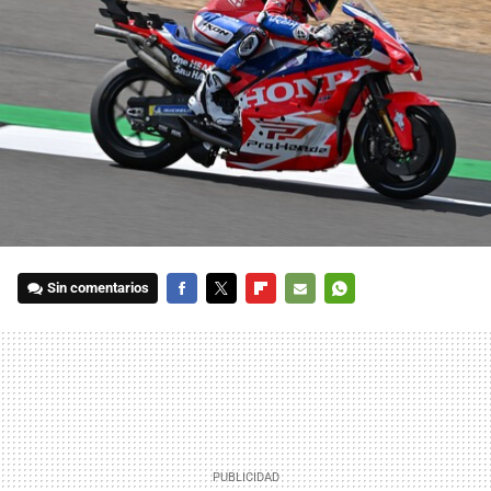
Sin comentarios
FACEBOOK
TWITTER
FLIPBOARD
E-
WHATSAPP
MAIL