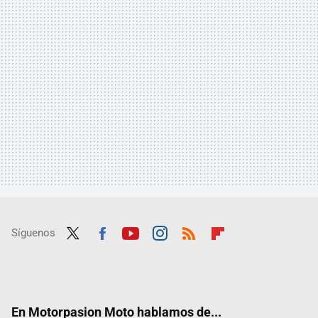
Síguenos
Twit
Fac
Yout
Inst
RSS
Flip
ter
ebo
ube
agra
boar
ok
m
d
En Motorpasion Moto hablamos de...