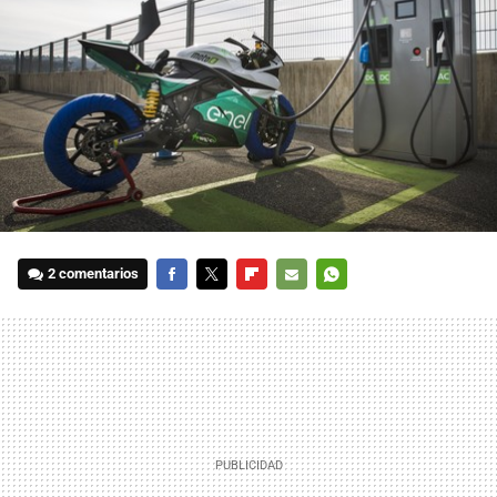
2 comentarios
FACEBOOK
TWITTER
FLIPBOARD
E-
WHATSAPP
MAIL