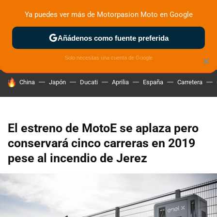
Ya puedes ver más de Motorpasion Moto en Google
ZONA DE PRUEBAS
DEPORTIVAS
MOTOS ELÉCTRICAS
Añádenos como fuente preferida
Solo necesitas una cuenta de Google
×
HOY SE HABLA DE
China
Japón
Ducati
Aprilia
España
Carretera
El estreno de MotoE se aplaza pero
conservará cinco carreras en 2019
pese al incendio de Jerez