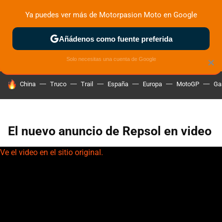
Ya puedes ver más de Motorpasion Moto en Google
ZONA DE PRUEBAS
DEPORTIVAS
MOTOS ELÉCTRICAS
Añádenos como fuente preferida
Solo necesitas una cuenta de Google
×
HOY SE HABLA DE
China
Truco
Trail
España
Europa
MotoGP
Ga
El nuevo anuncio de Repsol en video
Ve el video en el sitio original.