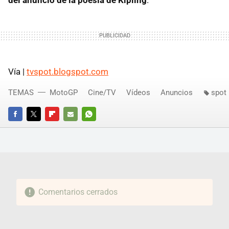
del anuncio de la poesía de Kipling
.
Vía |
tvspot.blogspot.com
TEMAS
MotoGP
Cine/TV
Vídeos
Anuncios
spot
FACEBOOK
TWITTER
FLIPBOARD
E-
WHATSAPP
MAIL
Comentarios cerrados