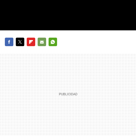
FACEBOOK
TWITTER
FLIPBOARD
E-
WHATSAPP
MAIL