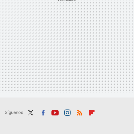
Síguenos
Twit
Fac
Yout
Inst
RSS
Flip
ter
ebo
ube
agra
boar