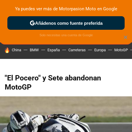
Ya puedes ver más de Motorpasion Moto en Google
ZONA DE PRUEBAS
DEPORTIVAS
MOTOS ELÉCTRICAS
Añádenos como fuente preferida
Solo necesitas una cuenta de Google
×
HOY SE HABLA DE
China
BMW
España
Carreteras
Europa
MotoGP
"El Pocero" y Sete abandonan
MotoGP