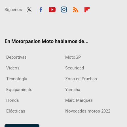
Síguenos
Twit
Fac
Yout
Inst
RSS
Flip
ter
ebo
ube
agra
boar
ok
m
d
En Motorpasion Moto hablamos de...
Deportivas
MotoGP
Vídeos
Seguridad
Tecnología
Zona de Pruebas
Equipamiento
Yamaha
Honda
Marc Márquez
Eléctricas
Novedades motos 2022