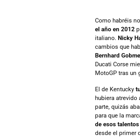
Como habréis n
el año en 2012
p
italiano.
Nicky H
cambios que habí
Bernhard Gobme
Ducati Corse mi
MotoGP tras un g
El de Kentucky
t
hubiera atrevido 
parte, quizás ab
para que la marc
de esos talentos
desde el primer d