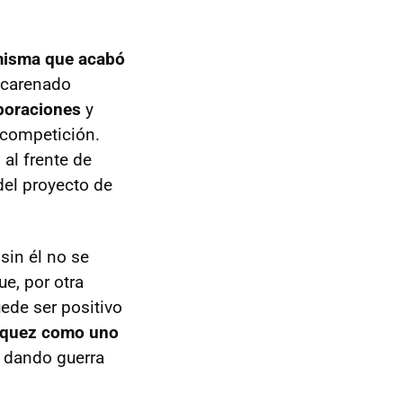
 misma que acabó
l carenado
rporaciones
y
 competición.
 al frente de
el proyecto de
sin él no se
e, por otra
ede ser positivo
quez como uno
r dando guerra