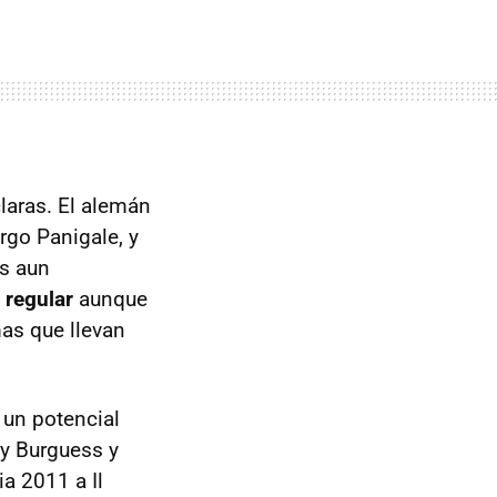
laras. El alemán
rgo Panigale, y
os aun
 regular
aunque
as que llevan
, un potencial
my Burguess y
a 2011 a Il