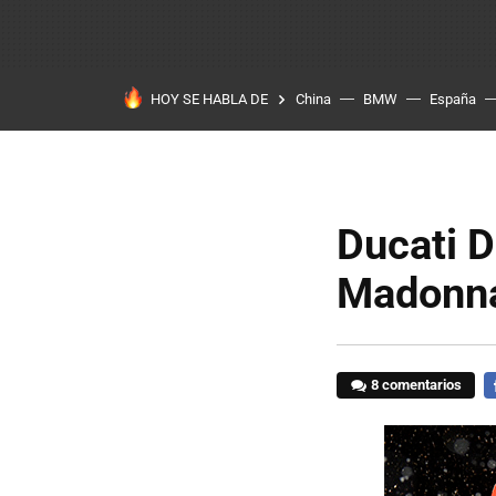
HOY SE HABLA DE
China
BMW
España
Ducati 
Madonna
8 comentarios
F