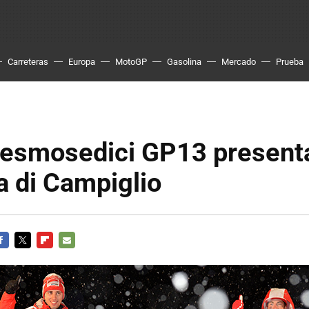
Carreteras
Europa
MotoGP
Gasolina
Mercado
Prueba
Desmosedici GP13 present
 di Campiglio
ACEBOOK
TWITTER
FLIPBOARD
E-
MAIL