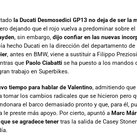
otado
la Ducati Desmosedici GP13 no deja de ser la
ero dejando que el rojo vuelva a predominar sobre e
ayden
, sin embargo,
dijo confiar en las nuevas inco
a hecho Ducati en la dirección del departamento de
ier
, antes en BMW, viene a sustituir a Filippo Preziosi
entras que
Paolo Ciabatti
se ha puesto a los mandos d
ran trabajo en Superbikes.
uvo tiempo para hablar de Valentino
, admitiendo que 
a tomar los cambios radicales que se hicieron pero qu
andonara el barco demasiado pronto y que, para él, pu
a le preste más apoyo. Por cierto, apuntó a
Marc Már
 que se agradece tener
tras la salida de Casey Stone
ía.