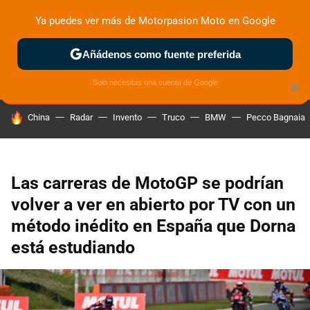
Ya puedes ver más de Motorpasion Moto en Google
ZONA DE PRUEBAS
DEPORTIVAS
MOTOS ELÉCTRICAS
Añádenos como fuente preferida
Solo necesitas una cuenta de Google
×
HOY SE HABLA DE
China
Radar
Invento
Truco
BMW
Pecco Bagnaia
Las carreras de MotoGP se podrían
volver a ver en abierto por TV con un
método inédito en España que Dorna
está estudiando