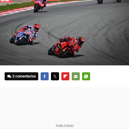
2 comentarios
FACEBOOK
TWITTER
FLIPBOARD
E-
WHATSAPP
MAIL