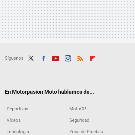
Síguenos
Twit
Fac
Yout
Inst
RSS
Flip
ter
ebo
ube
agra
boar
ok
m
d
En Motorpasion Moto hablamos de...
Deportivas
MotoGP
Vídeos
Seguridad
Tecnología
Zona de Pruebas