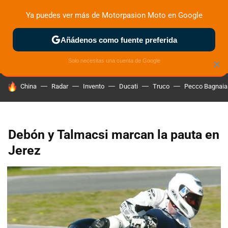
Ya puedes ver más de Motorpasion Moto en Google
ZONA DE PRUEBAS
DEPORTIVAS
MOTOS ELÉCTRICAS
Añádenos como fuente preferida
Solo necesitas una cuenta de Google
×
HOY SE HABLA DE
China
Radar
Invento
Ducati
Truco
Pecco Bagnaia
Debón y Talmacsi marcan la pauta en
Jerez