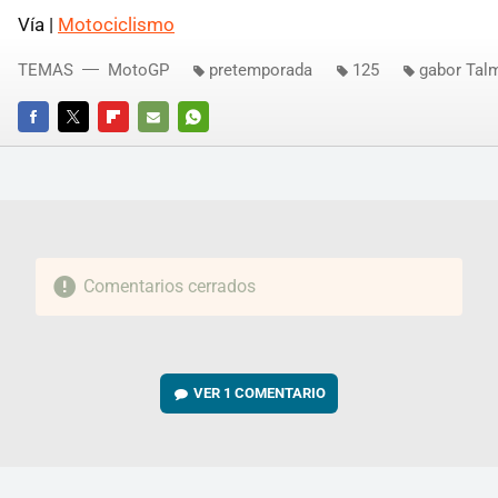
Vía |
Motociclismo
TEMAS
MotoGP
pretemporada
125
gabor Tal
FACEBOOK
TWITTER
FLIPBOARD
E-
WHATSAPP
MAIL
Comentarios cerrados
VER
1 COMENTARIO