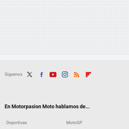
Síguenos
Twit
Fac
Yout
Inst
RSS
Flip
ter
ebo
ube
agra
boar
ok
m
d
En Motorpasion Moto hablamos de...
Deportivas
MotoGP