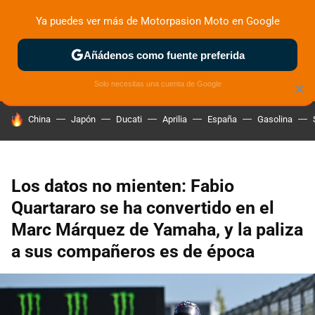
Ya puedes ver más de Motorpasion Moto en Google
ZONA DE PRUEBAS
DEPORTIVAS
MOTOS ELÉCTRICAS
Añádenos como fuente preferida
Solo necesitas una cuenta de Google
×
HOY SE HABLA DE
China
Japón
Ducati
Aprilia
España
Gasolina
Los datos no mienten: Fabio
Quartararo se ha convertido en el
Marc Márquez de Yamaha, y la paliza
a sus compañeros es de época