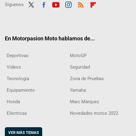
Síguenos
Twit
Fac
Yout
Inst
RSS
Flip
ter
ebo
ube
agra
boar
ok
m
d
En Motorpasion Moto hablamos de...
Deportivas
MotoGP
Vídeos
Seguridad
Tecnología
Zona de Pruebas
Equipamiento
Yamaha
Honda
Marc Márquez
Eléctricas
Novedades motos 2022
VER MÁS TEMAS