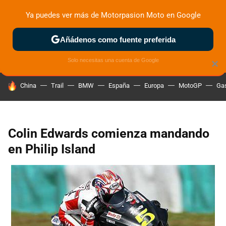
Ya puedes ver más de Motorpasion Moto en Google
ZONA DE PRUEBAS
DEPORTIVAS
MOTOS ELÉCTRICAS
Añádenos como fuente preferida
Solo necesitas una cuenta de Google
×
HOY SE HABLA DE
China
Trail
BMW
España
Europa
MotoGP
Gas
Colin Edwards comienza mandando
en Philip Island