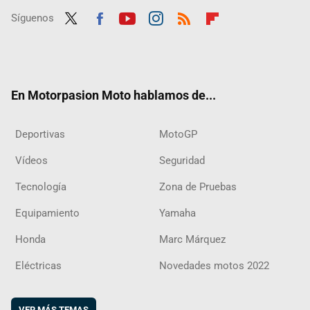
Síguenos
Twit
Fac
Yout
Inst
RSS
Flip
ter
ebo
ube
agra
boar
ok
m
d
En Motorpasion Moto hablamos de...
Deportivas
MotoGP
Vídeos
Seguridad
Tecnología
Zona de Pruebas
Equipamiento
Yamaha
Honda
Marc Márquez
Eléctricas
Novedades motos 2022
VER MÁS TEMAS