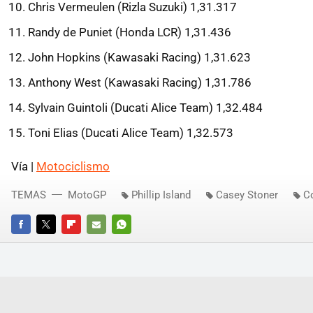
Chris Vermeulen (Rizla Suzuki) 1,31.317
Randy de Puniet (Honda LCR) 1,31.436
John Hopkins (Kawasaki Racing) 1,31.623
Anthony West (Kawasaki Racing) 1,31.786
Sylvain Guintoli (Ducati Alice Team) 1,32.484
Toni Elias (Ducati Alice Team) 1,32.573
Vía |
Motociclismo
TEMAS
MotoGP
Phillip Island
Casey Stoner
C
FACEBOOK
TWITTER
FLIPBOARD
E-
WHATSAPP
MAIL