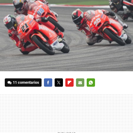
11 comentarios
FACEBOOK
TWITTER
FLIPBOARD
E-
WHATSAPP
MAIL