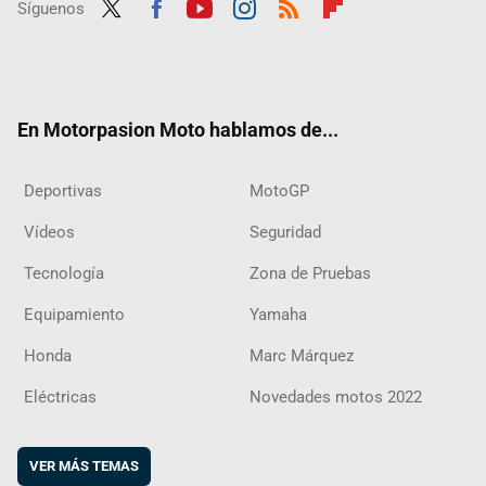
Síguenos
Twit
Fac
Yout
Inst
RSS
Flip
ter
ebo
ube
agra
boar
ok
m
d
En Motorpasion Moto hablamos de...
Deportivas
MotoGP
Vídeos
Seguridad
Tecnología
Zona de Pruebas
Equipamiento
Yamaha
Honda
Marc Márquez
Eléctricas
Novedades motos 2022
VER MÁS TEMAS