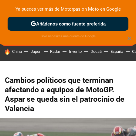
Ya puedes ver más de Motorpasion Moto en Google
ZONA DE PRUEBAS
DEPORTIVAS
MOTOS ELÉCTRICAS
Añádenos como fuente preferida
Solo necesitas una cuenta de Google
×
HOY SE HABLA DE
China
Japón
Radar
Invento
Ducati
España
Ca
Cambios políticos que terminan
afectando a equipos de MotoGP.
Aspar se queda sin el patrocinio de
Valencia