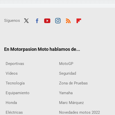
Síguenos
Twit
Fac
Yout
Inst
RSS
Flip
ter
ebo
ube
agra
boar
ok
m
d
En Motorpasion Moto hablamos de...
Deportivas
MotoGP
Vídeos
Seguridad
Tecnología
Zona de Pruebas
Equipamiento
Yamaha
Honda
Marc Márquez
Eléctricas
Novedades motos 2022