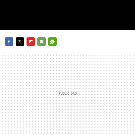
FACEBOOK
TWITTER
FLIPBOARD
E-
WHATSAPP
MAIL