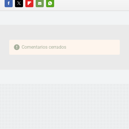
FACEBOOK
TWITTER
FLIPBOARD
E-
WHATSAPP
MAIL
Comentarios cerrados