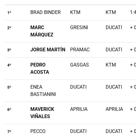
BRAD BINDER
KTM
KTM
1:
1º
MARC
GRESINI
DUCATI
+ 
2º
MÁRQUEZ
JORGE MARTÍN
PRAMAC
DUCATI
+ 
3º
PEDRO
GASGAS
KTM
+ 
4º
ACOSTA
ENEA
DUCATI
DUCATI
+ 
5º
BASTIANINI
MAVERICK
APRILIA
APRILIA
+ 
6º
VIÑALES
PECCO
DUCATI
DUCATI
+ 
7º