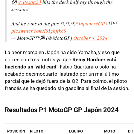
😱
@Bestia23
hits the deck halfway through the
session!
And he runs to the pits 🏃🏃🏃
#JapaneseGP
🇯🇵
pic.twitter.com/I9Ighjtk89
— MotoGP™🏁 (@MotoGP)
October 4, 2024
La peor marca en Japón ha sido Yamaha, y eso que
corren con tres motos ya que
Remy Gardner está
haciendo un 'wild card'
. Fabio Quartararo solo ha
acabado decimocuarto, lastrado por un mal último
parcial que le dejó fuera de la Q2. Para colmo, el piloto
francés se ha quedado sin gasolina al final de la sesión.
Resultados P1 MotoGP GP Japón 2024
POSICIÓN
PILOTO
EQUIPO
MOTO
DI