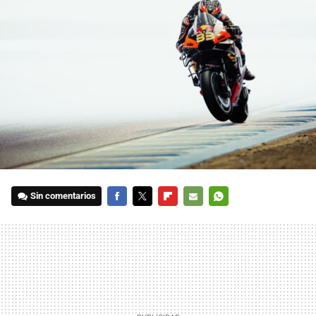
Sin comentarios
FACEBOOK
TWITTER
FLIPBOARD
E-
WHATSAPP
MAIL