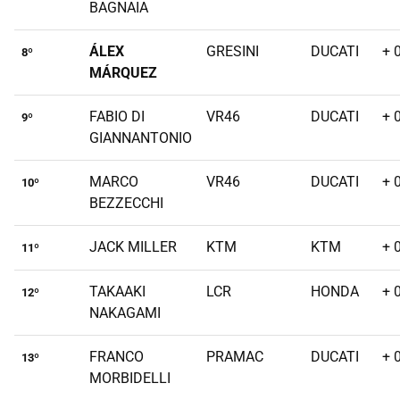
BAGNAIA
ÁLEX
GRESINI
DUCATI
+ 
8º
MÁRQUEZ
FABIO DI
VR46
DUCATI
+ 
9º
GIANNANTONIO
MARCO
VR46
DUCATI
+ 
10º
BEZZECCHI
JACK MILLER
KTM
KTM
+ 
11º
TAKAAKI
LCR
HONDA
+ 
12º
NAKAGAMI
FRANCO
PRAMAC
DUCATI
+ 
13º
MORBIDELLI