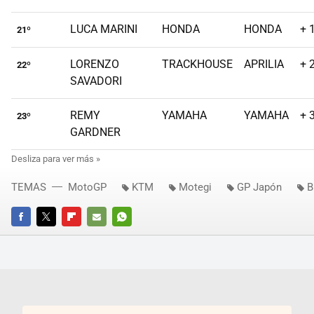
LUCA MARINI
HONDA
HONDA
+ 
21º
LORENZO
TRACKHOUSE
APRILIA
+ 
22º
SAVADORI
REMY
YAMAHA
YAMAHA
+ 
23º
GARDNER
TEMAS
MotoGP
KTM
Motegi
GP Japón
B
FACEBOOK
TWITTER
FLIPBOARD
E-
WHATSAPP
MAIL