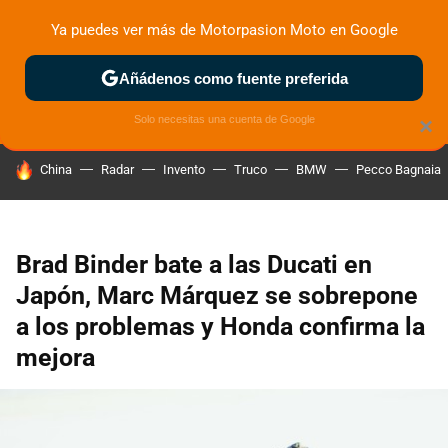
Ya puedes ver más de Motorpasion Moto en Google
ZONA DE PRUEBAS
DEPORTIVAS
MOTOS ELÉCTRICAS
Añádenos como fuente preferida
Solo necesitas una cuenta de Google
×
HOY SE HABLA DE
China
Radar
Invento
Truco
BMW
Pecco Bagnaia
Brad Binder bate a las Ducati en
Japón, Marc Márquez se sobrepone
a los problemas y Honda confirma la
mejora