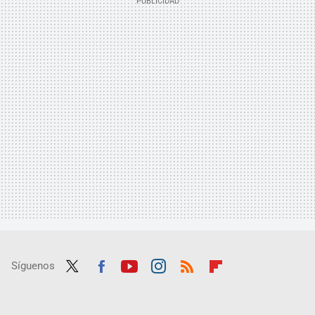
Síguenos
Twit
Fac
Yout
Inst
RSS
Flip
ter
ebo
ube
agra
boar