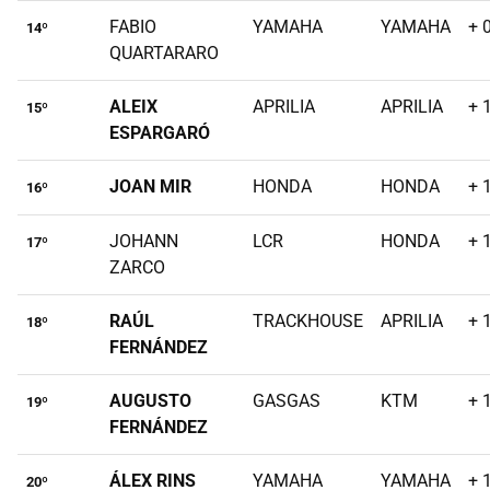
FABIO
YAMAHA
YAMAHA
+ 
14º
QUARTARARO
ALEIX
APRILIA
APRILIA
+ 
15º
ESPARGARÓ
JOAN MIR
HONDA
HONDA
+ 
16º
JOHANN
LCR
HONDA
+ 
17º
ZARCO
RAÚL
TRACKHOUSE
APRILIA
+ 
18º
FERNÁNDEZ
AUGUSTO
GASGAS
KTM
+ 
19º
FERNÁNDEZ
ÁLEX RINS
YAMAHA
YAMAHA
+ 
20º