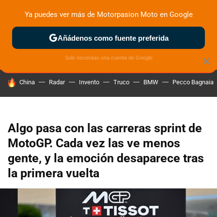
Ya puedes ver más de Motorpasion Moto en Google
ZONA DE PRUEBAS
DEPORTIVAS
MOTOS ELÉCTRICAS
Añádenos como fuente preferida
Solo necesitas una cuenta de Google
×
HOY SE HABLA DE
China
Radar
Invento
Truco
BMW
Pecco Bagnaia
Algo pasa con las carreras sprint de
MotoGP. Cada vez las ve menos
gente, y la emoción desaparece tras
la primera vuelta