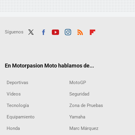
Síguenos
Twit
Fac
Yout
Inst
RSS
Flip
ter
ebo
ube
agra
boar
ok
m
d
En Motorpasion Moto hablamos de...
Deportivas
MotoGP
Vídeos
Seguridad
Tecnología
Zona de Pruebas
Equipamiento
Yamaha
Honda
Marc Márquez