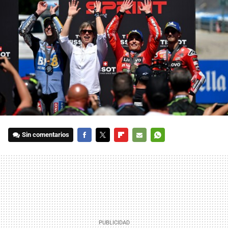
Sin comentarios
FACEBOOK
TWITTER
FLIPBOARD
E-
WHATSAPP
MAIL