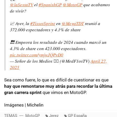
@laSextaTV
el
#SpanishGP
@MotoGP
que acabamos
de vivir?
📈 Ayer, la
#TissotSprint
en
@MegaTDT
reunió a
372.000 espectadores y 4.1% de share
🔙 Empeora los resultado de 2024 cuando marcó un
4.3% de share con 423.000 espectadores.
pic.twitter.com/ymjwJQPvD0
— Señor de los Medios 🕵️‍♂️ (@MedF1osTV)
April 27,
2025
Sea como fuere, lo que es difícil de cuestionar es que
hay que remontarse muy atrás para recordar la última
gran carrera sprint
que vimos en MotoGP.
Imágenes | Michelin
TEMAS
MotoGP
Jerez
GP España