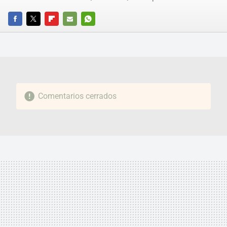
FACEBOOK
TWITTER
FLIPBOARD
E-
WHATSAPP
MAIL
Comentarios cerrados