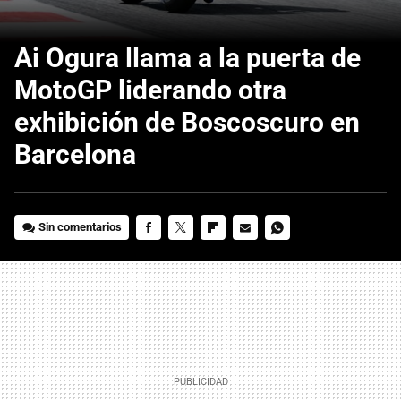
Ai Ogura llama a la puerta de
MotoGP liderando otra
exhibición de Boscoscuro en
Barcelona
Sin comentarios
FACEBOOK
TWITTER
FLIPBOARD
E-
WHATSAPP
MAIL