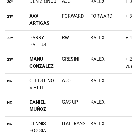
DENIZ ÖNCÜ
AJO
KALEX
+ 
20º
XAVI
FORWARD
FORWARD
+ 
21º
ARTIGAS
BARRY
RW
KALEX
+ 
22º
BALTUS
MANU
GRESINI
KALEX
+ 2
23º
GONZÁLEZ
vue
CELESTINO
AJO
KALEX
NC
VIETTI
DANIEL
GAS UP
KALEX
NC
MUÑOZ
DENNIS
ITALTRANS
KALEX
NC
FOGGIA