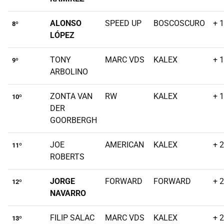
ALONSO
SPEED UP
BOSCOSCURO
+ 
8º
LÓPEZ
TONY
MARC VDS
KALEX
+ 
9º
ARBOLINO
ZONTA VAN
RW
KALEX
+ 
10º
DER
GOORBERGH
JOE
AMERICAN
KALEX
+ 
11º
ROBERTS
JORGE
FORWARD
FORWARD
+ 
12º
NAVARRO
FILIP SALAC
MARC VDS
KALEX
+ 
13º