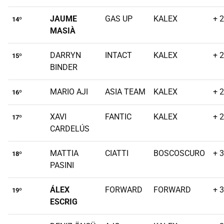
JAUME
GAS UP
KALEX
+ 
14º
MASIÀ
DARRYN
INTACT
KALEX
+ 
15º
BINDER
MARIO AJI
ASIA TEAM
KALEX
+ 
16º
XAVI
FANTIC
KALEX
+ 
17º
CARDELÚS
MATTIA
CIATTI
BOSCOSCURO
+ 
18º
PASINI
ÁLEX
FORWARD
FORWARD
+ 
19º
ESCRIG