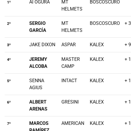
AI OGURA
MT
BOSCOSCURO
1º
HELMETS
SERGIO
MT
BOSCOSCURO
+ 
2º
GARCÍA
HELMETS
JAKE DIXON
ASPAR
KALEX
+ 
3º
JEREMY
MASTER
KALEX
+ 
4º
ALCOBA
CAMP
SENNA
INTACT
KALEX
+ 
5º
AGIUS
ALBERT
GRESINI
KALEX
+ 
6º
ARENAS
MARCOS
AMERICAN
KALEX
+ 
7º
RAMÍREZ