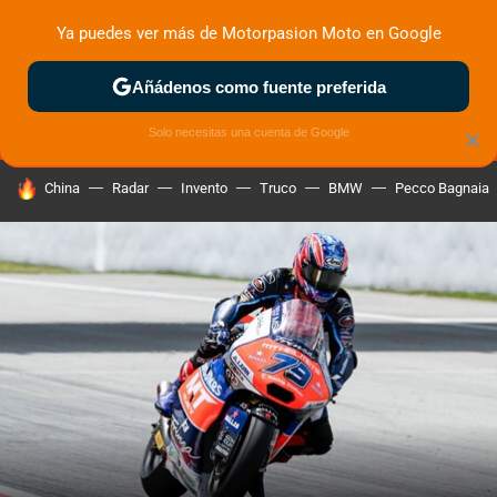
Ya puedes ver más de Motorpasion Moto en Google
MENÚ
NUEVO
Añádenos como fuente preferida
ZONA DE PRUEBAS
DEPORTIVAS
MOTOS ELÉCTRICAS
Solo necesitas una cuenta de Google
×
HOY SE HABLA DE
China
Radar
Invento
Truco
BMW
Pecco Bagnaia