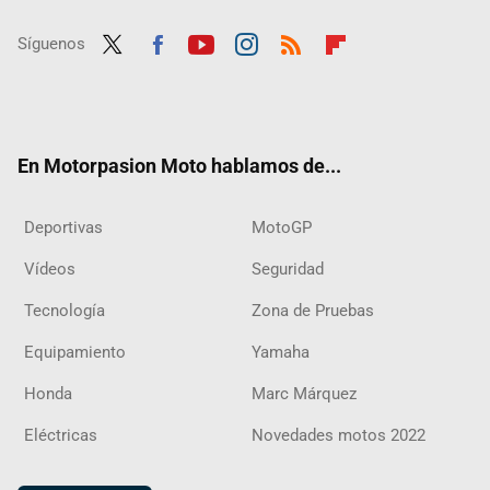
Síguenos
Twit
Fac
Yout
Inst
RSS
Flip
ter
ebo
ube
agra
boar
ok
m
d
En Motorpasion Moto hablamos de...
Deportivas
MotoGP
Vídeos
Seguridad
Tecnología
Zona de Pruebas
Equipamiento
Yamaha
Honda
Marc Márquez
Eléctricas
Novedades motos 2022