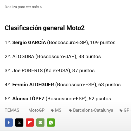
Clasificación general Moto2
1º.
Sergio GARCÍA
(Boscoscuro-ESP), 109 puntos
2º. Ai OGURA (Boscoscuro-JAP), 88 puntos
3º. Joe ROBERTS (Kalex-USA), 87 puntos
4º.
Fermín ALDEGUER
(Boscoscuro-ESP), 63 puntos
5º.
Alonso LÓPEZ
(Boscoscuro-ESP), 62 puntos
TEMAS
MotoGP
MSI
Barcelona-Catalunya
GP 
FACEBOOK
TWITTER
FLIPBOARD
E-
WHATSAPP