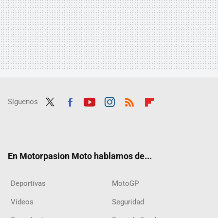
Síguenos
Twit
Fac
Yout
Inst
RSS
Flip
ter
ebo
ube
agra
boar
ok
m
d
En Motorpasion Moto hablamos de...
Deportivas
MotoGP
Vídeos
Seguridad