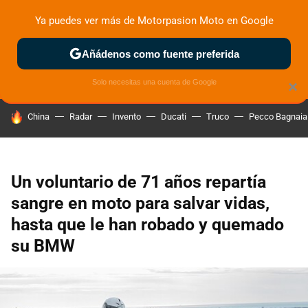
Ya puedes ver más de Motorpasion Moto en Google
ZONA DE PRUEBAS
DEPORTIVAS
MOTOS ELÉCTRICAS
Añádenos como fuente preferida
Solo necesitas una cuenta de Google
×
HOY SE HABLA DE
China
Radar
Invento
Ducati
Truco
Pecco Bagnaia
Un voluntario de 71 años repartía
sangre en moto para salvar vidas,
hasta que le han robado y quemado
su BMW