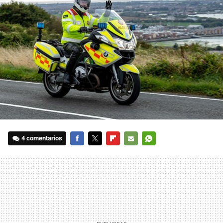
4 comentarios
FACEBOOK
TWITTER
FLIPBOARD
E-
WHATSAPP
MAIL