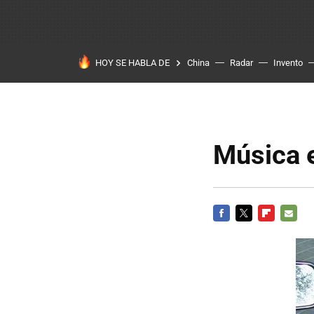
HOY SE HABLA DE
China
Radar
Invento
Música 
FACEBOOK
TWITTER
FLIPBOARD
E-
MAIL