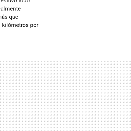
 estuvo todo
realmente
más que
 kilómetros por