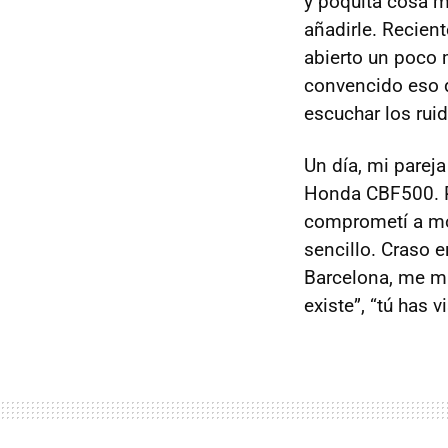
y poquita cosa 
añadirle. Recient
abierto un poco 
convencido eso d
escuchar los ruid
Un día, mi parej
Honda CBF500. Pe
comprometí a mon
sencillo. Craso e
Barcelona, me mi
existe”, “tú has 