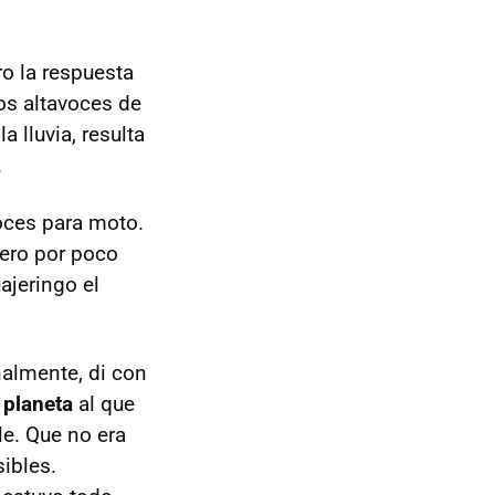
o la respuesta
os altavoces de
 lluvia, resulta
.
oces para moto.
pero por poco
ajeringo el
nalmente, di con
l planeta
al que
le. Que no era
sibles.