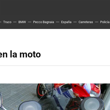
Truco
BMW
Pecco Bagnaia
España
Carreteras
Policía
en la moto