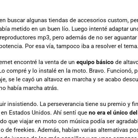
n buscar algunas tiendas de accesorios custom, per
había metido en un buen lío. Luego intenté adaptar un
 reproductores mp3, pero además de no ser aguantar la
potencia. Por esa vía, tampoco iba a resolver el tema
ternet encontré la venta de un
equipo básico
de altav
Lo compré y lo instalé en la moto. Bravo. Funcionó, 
aje, se le cayó un altavoz en marcha y se acabo descu
 no había marcha atrás.
ir insistiendo. La perseverancia tiene su premio y fi
en Estados Unidos. Ahí sentí que
no era el único de
rido que viajar en moto con música podía ser agradab
o de freekies. Además, habían varias alternativas po