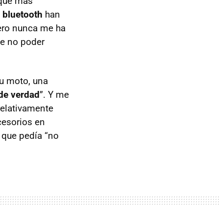
 que más
 bluetooth
han
pero nunca me ha
de no poder
su moto, una
de verdad
”. Y me
relativamente
ccesorios en
 que pedía “no