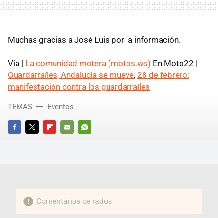
Muchas gracias a José Luis por la información.
Vía |
La comunidad motera (motos.ws)
En Moto22 |
Guardarraíles, Andalucía se mueve
,
28 de febrero:
manifestación contra los guardarraíles
TEMAS
Eventos
FACEBOOK
TWITTER
FLIPBOARD
E-
WHATSAPP
MAIL
Comentarios cerrados