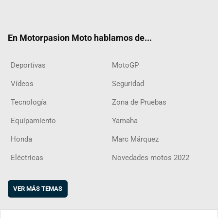
ter
ebo
ube
agra
boar
ok
m
d
En Motorpasion Moto hablamos de...
Deportivas
MotoGP
Vídeos
Seguridad
Tecnología
Zona de Pruebas
Equipamiento
Yamaha
Honda
Marc Márquez
Eléctricas
Novedades motos 2022
VER MÁS TEMAS