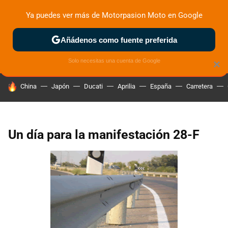
Ya puedes ver más de Motorpasion Moto en Google
ZONA DE PRUEBAS
DEPORTIVAS
MOTOS ELÉCTRICAS
Añádenos como fuente preferida
Solo necesitas una cuenta de Google
×
HOY SE HABLA DE
China
Japón
Ducati
Aprilia
España
Carretera
Un día para la manifestación 28-F