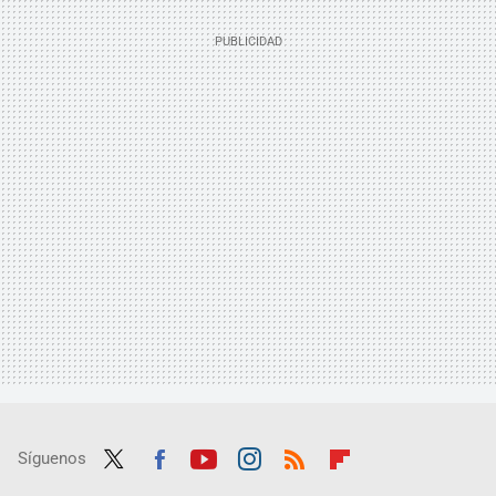
Síguenos
Twit
Fac
Yout
Inst
RSS
Flip