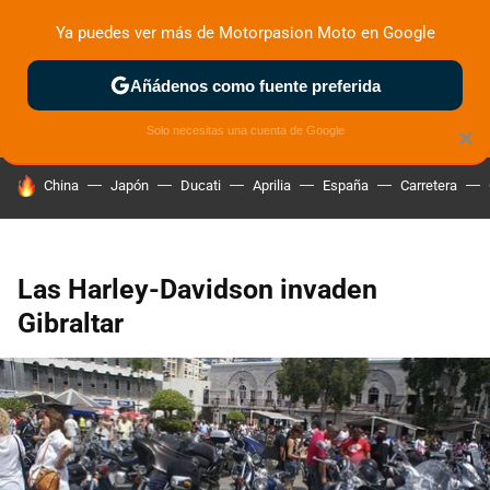
Ya puedes ver más de Motorpasion Moto en Google
ZONA DE PRUEBAS
DEPORTIVAS
MOTOS ELÉCTRICAS
Añádenos como fuente preferida
Solo necesitas una cuenta de Google
×
HOY SE HABLA DE
China
Japón
Ducati
Aprilia
España
Carretera
Las Harley-Davidson invaden
Gibraltar