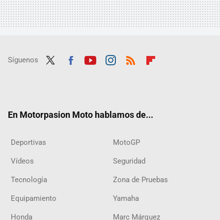
Síguenos
Twit
Fac
Yout
Inst
RSS
Flip
ter
ebo
ube
agra
boar
ok
m
d
En Motorpasion Moto hablamos de...
Deportivas
MotoGP
Vídeos
Seguridad
Tecnología
Zona de Pruebas
Equipamiento
Yamaha
Honda
Marc Márquez