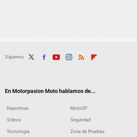
Síguenos
Twit
Fac
Yout
Inst
RSS
Flip
ter
ebo
ube
agra
boar
ok
m
d
En Motorpasion Moto hablamos de...
Deportivas
MotoGP
Vídeos
Seguridad
Tecnología
Zona de Pruebas