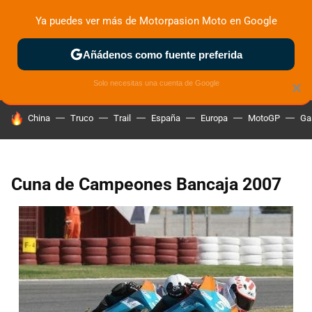
Ya puedes ver más de Motorpasion Moto en Google
ZONA DE PRUEBAS
DEPORTIVAS
MOTOS ELÉCTRICAS
Añádenos como fuente preferida
Solo necesitas una cuenta de Google
×
HOY SE HABLA DE
China
Truco
Trail
España
Europa
MotoGP
Ga
Cuna de Campeones Bancaja 2007