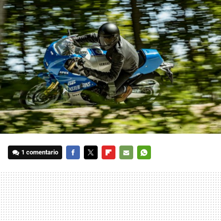
1 comentario
FACEBOOK
TWITTER
FLIPBOARD
E-
WHATSAPP
MAIL