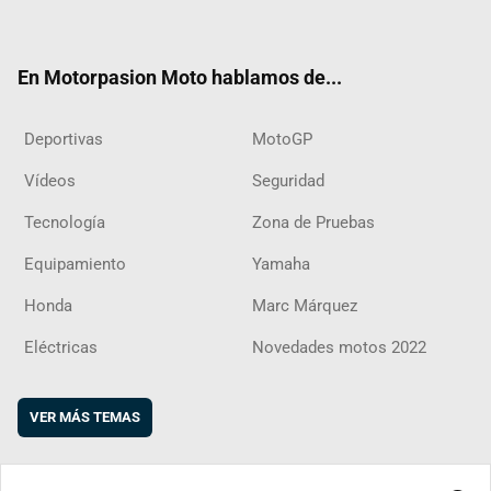
ter
ebo
ube
agra
boar
ok
m
d
En Motorpasion Moto hablamos de...
Deportivas
MotoGP
Vídeos
Seguridad
Tecnología
Zona de Pruebas
Equipamiento
Yamaha
Honda
Marc Márquez
Eléctricas
Novedades motos 2022
VER MÁS TEMAS