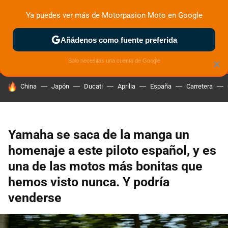
Ya puedes ver más de Motorpasion Moto en Google
MENÚ
NUEVO
Añádenos como fuente preferida
ZONA DE PRUEBAS
DEPORTIVAS
MOTOS ELÉCTRICAS
Solo necesitas una cuenta de Google
×
HOY SE HABLA DE
China
Japón
Ducati
Aprilia
España
Carretera
Yamaha se saca de la manga un
homenaje a este piloto español, y es
una de las motos más bonitas que
hemos visto nunca. Y podría
venderse