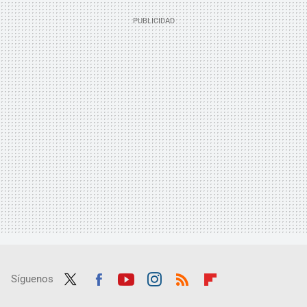
Síguenos
Twit
Fac
Yout
Inst
RSS
Flip