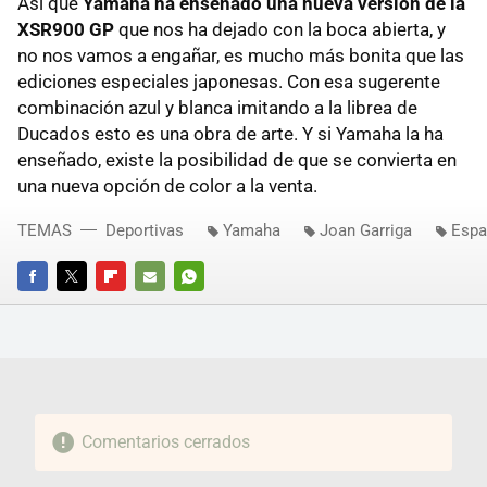
Así que
Yamaha ha enseñado una nueva versión de la
XSR900 GP
que nos ha dejado con la boca abierta, y
no nos vamos a engañar, es mucho más bonita que las
ediciones especiales japonesas. Con esa sugerente
combinación azul y blanca imitando a la librea de
Ducados esto es una obra de arte. Y si Yamaha la ha
enseñado, existe la posibilidad de que se convierta en
una nueva opción de color a la venta.
TEMAS
Deportivas
Yamaha
Joan Garriga
Espa
FACEBOOK
TWITTER
FLIPBOARD
E-
WHATSAPP
MAIL
Comentarios cerrados