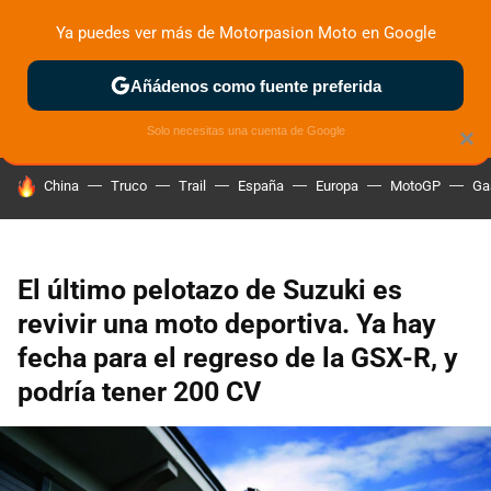
Ya puedes ver más de Motorpasion Moto en Google
ZONA DE PRUEBAS
DEPORTIVAS
MOTOS ELÉCTRICAS
Añádenos como fuente preferida
Solo necesitas una cuenta de Google
×
HOY SE HABLA DE
China
Truco
Trail
España
Europa
MotoGP
Ga
El último pelotazo de Suzuki es
revivir una moto deportiva. Ya hay
fecha para el regreso de la GSX-R, y
podría tener 200 CV