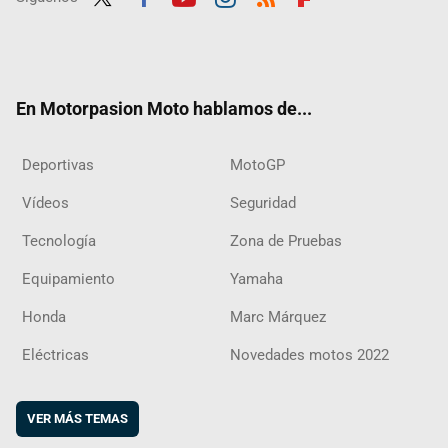
Twit
Fac
Yout
Inst
RSS
Flip
ter
ebo
ube
agra
boar
ok
m
d
En Motorpasion Moto hablamos de...
Deportivas
MotoGP
Vídeos
Seguridad
Tecnología
Zona de Pruebas
Equipamiento
Yamaha
Honda
Marc Márquez
Eléctricas
Novedades motos 2022
VER MÁS TEMAS