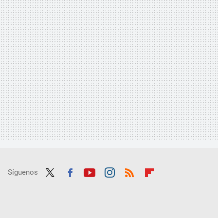
Síguenos
Twit
Fac
Yout
Inst
RSS
Flip
ter
ebo
ube
agra
boar
ok
m
d