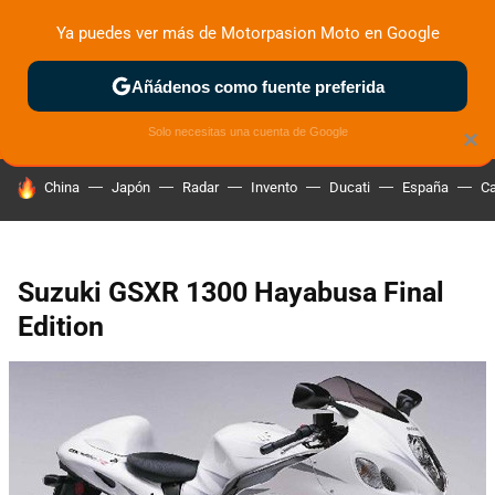
Ya puedes ver más de Motorpasion Moto en Google
ZONA DE PRUEBAS
DEPORTIVAS
MOTOS ELÉCTRICAS
Añádenos como fuente preferida
Solo necesitas una cuenta de Google
×
HOY SE HABLA DE
China
Japón
Radar
Invento
Ducati
España
Ca
Suzuki GSXR 1300 Hayabusa Final
Edition