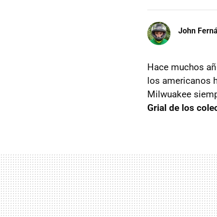
John Fern
Hace muchos años
los americanos h
Milwuakee siemp
Grial de los col