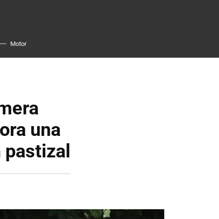
Motor
imera
hora una
 pastizal