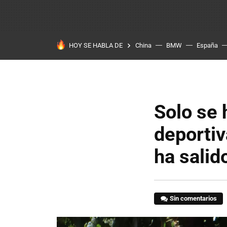
HOY SE HABLA DE
China
BMW
España
Solo se 
deportiv
ha salid
Sin comentarios