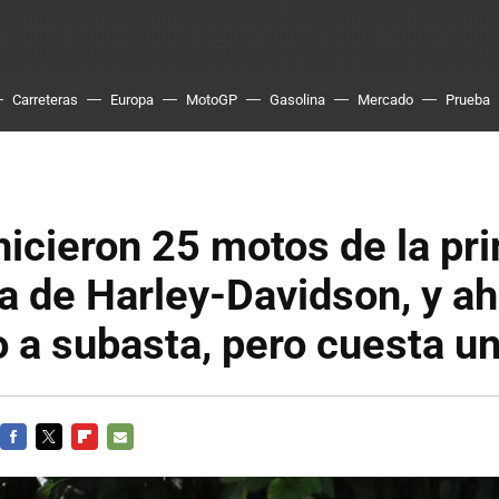
Carreteras
Europa
MotoGP
Gasolina
Mercado
Prueba
hicieron 25 motos de la pr
a de Harley-Davidson, y a
o a subasta, pero cuesta un
FACEBOOK
TWITTER
FLIPBOARD
E-
MAIL