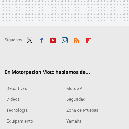
Síguenos
Twit
Fac
Yout
Inst
RSS
Flip
ter
ebo
ube
agra
boar
ok
m
d
En Motorpasion Moto hablamos de...
Deportivas
MotoGP
Vídeos
Seguridad
Tecnología
Zona de Pruebas
Equipamiento
Yamaha