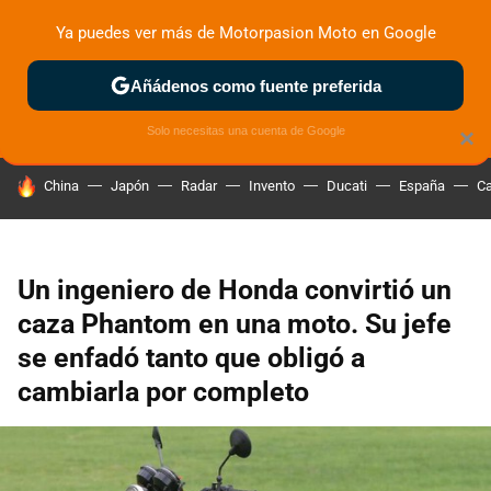
Ya puedes ver más de Motorpasion Moto en Google
ZONA DE PRUEBAS
DEPORTIVAS
MOTOS ELÉCTRICAS
Añádenos como fuente preferida
Solo necesitas una cuenta de Google
×
HOY SE HABLA DE
China
Japón
Radar
Invento
Ducati
España
Ca
Un ingeniero de Honda convirtió un
caza Phantom en una moto. Su jefe
se enfadó tanto que obligó a
cambiarla por completo