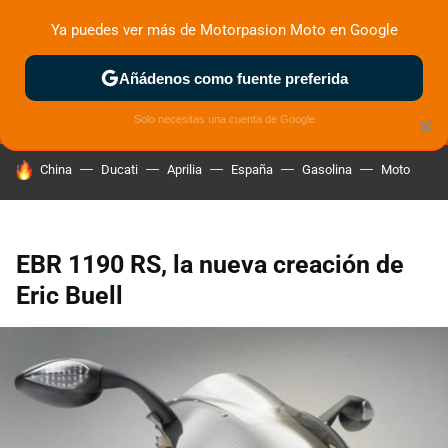
Ya puedes ver más de Motorpasion Moto en Google
MENÚ
NUEVO
Añádenos como fuente preferida
ZONA DE PRUEBAS
DEPORTIVAS
MOTOS ELÉCTRICAS
Solo necesitas una cuenta de Google
×
HOY SE HABLA DE
China
Ducati
Aprilia
España
Gasolina
Moto
EBR 1190 RS, la nueva creación de
Eric Buell