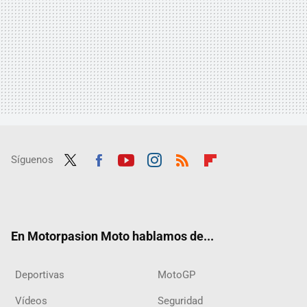
Síguenos
Twit
Fac
Yout
Inst
RSS
Flip
ter
ebo
ube
agra
boar
ok
m
d
En Motorpasion Moto hablamos de...
Deportivas
MotoGP
Vídeos
Seguridad