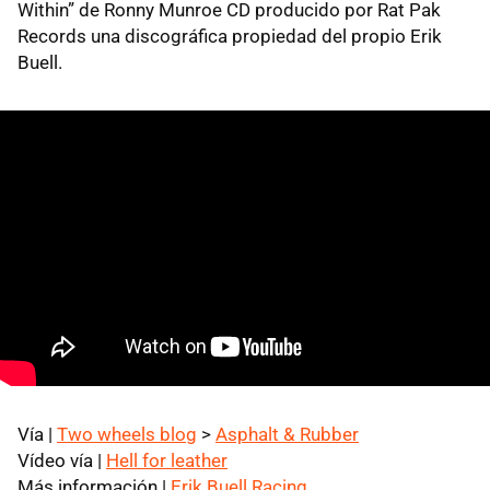
Within” de Ronny Munroe CD producido por Rat Pak
Records una discográfica propiedad del propio Erik
Buell.
Vía |
Two wheels blog
>
Asphalt & Rubber
Vídeo vía |
Hell for leather
Más información |
Erik Buell Racing