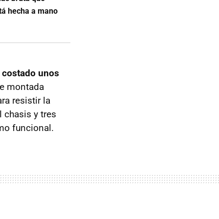
está hecha a mano
a costado unos
te montada
a resistir la
l chasis y tres
mo funcional.