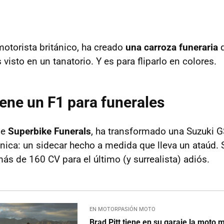
motorista británico, ha creado
una carroza funeraria
q
visto en un tanatorio. Y es para fliparlo en colores.
ene un F1 para funerales
de
Superbike Funerals
, ha transformado una Suzuki 
nica: un sidecar hecho a medida que lleva un ataúd. S
ás de 160 CV para el último (y surrealista) adiós.
EN MOTORPASIÓN MOTO
Brad Pitt tiene en su garaje la moto 