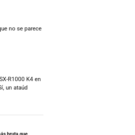
ue no se parece
GSX-R1000 K4 en
í, un ataúd
más bruta que