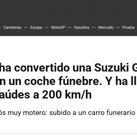
Carreteras
Europa
MotoGP
Gasolina
Mercado
Prueba
ha convertido una Suzuki 
 un coche fúnebre. Y ha l
taúdes a 200 km/h
ós muy motero: subido a un carro funerari