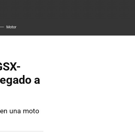
Motor
GSX-
legado a
o en una moto