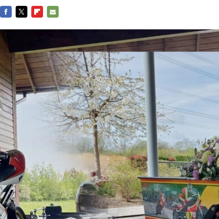
FACEBOOK
TWITTER
FLIPBOARD
E-
MAIL