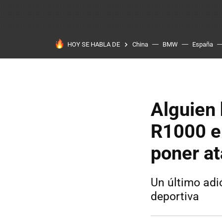
HOY SE HABLA DE
China
BMW
España
Alguien 
R1000 en
poner a
Un último adi
deportiva