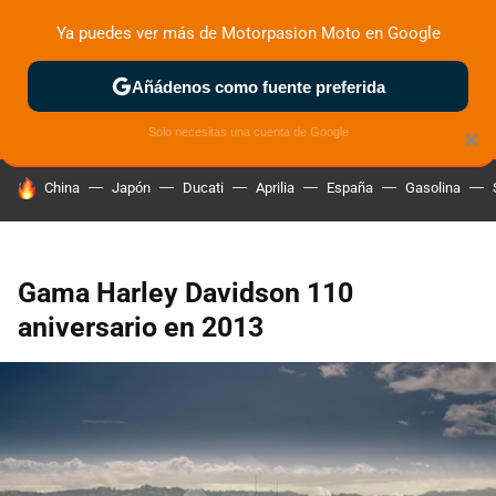
Ya puedes ver más de Motorpasion Moto en Google
ZONA DE PRUEBAS
DEPORTIVAS
MOTOS ELÉCTRICAS
Añádenos como fuente preferida
Solo necesitas una cuenta de Google
×
HOY SE HABLA DE
China
Japón
Ducati
Aprilia
España
Gasolina
Gama Harley Davidson 110
aniversario en 2013