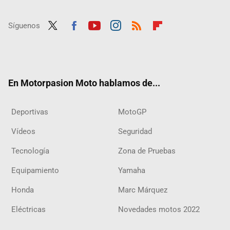
Síguenos
Twit
Fac
Yout
Inst
RSS
Flip
ter
ebo
ube
agra
boar
ok
m
d
En Motorpasion Moto hablamos de...
Deportivas
MotoGP
Vídeos
Seguridad
Tecnología
Zona de Pruebas
Equipamiento
Yamaha
Honda
Marc Márquez
Eléctricas
Novedades motos 2022