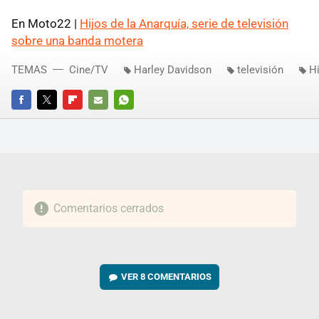
En Moto22 |
Hijos de la Anarquía, serie de televisión
sobre una banda motera
TEMAS
Cine/TV
Harley Davidson
televisión
Hi
FACEBOOK
TWITTER
FLIPBOARD
E-
WHATSAPP
MAIL
Comentarios cerrados
VER
8 COMENTARIOS