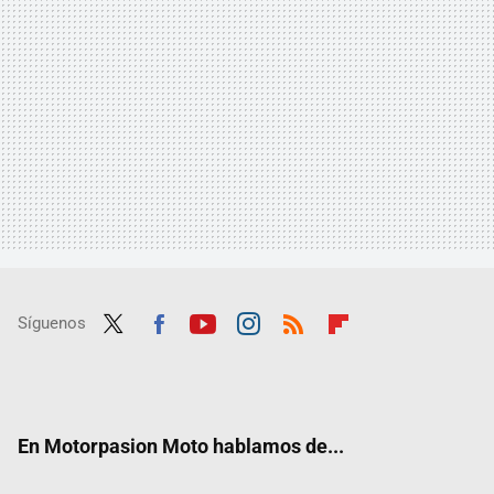
Síguenos
Twit
Fac
Yout
Inst
RSS
Flip
ter
ebo
ube
agra
boar
ok
m
d
En Motorpasion Moto hablamos de...