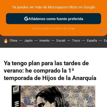
Ya puedes ver más de Motorpasion Moto en Google
ZONA DE PRUEBAS
DEPORTIVAS
MOTOS ELÉCTRICAS
Añádenos como fuente preferida
Solo necesitas una cuenta de Google
×
HOY SE HABLA DE
China
Japón
Invento
Ducati
Truco
España
Eu
Ya tengo plan para las tardes de
verano: he comprado la 1ª
temporada de Hijos de la Anarquía