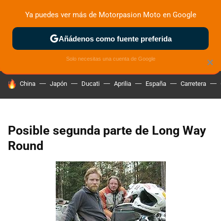
Ya puedes ver más de Motorpasion Moto en Google
ZONA DE PRUEBAS
DEPORTIVAS
MOTOS ELÉCTRICAS
Añádenos como fuente preferida
Solo necesitas una cuenta de Google
×
HOY SE HABLA DE
China
Japón
Ducati
Aprilia
España
Carretera
Posible segunda parte de Long Way
Round