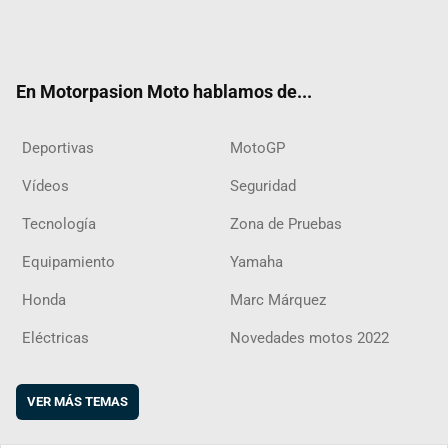
Twit
Fac
Yout
Inst
RSS
Flip
ter
ebo
ube
agra
boar
ok
m
d
En Motorpasion Moto hablamos de...
Deportivas
MotoGP
Vídeos
Seguridad
Tecnología
Zona de Pruebas
Equipamiento
Yamaha
Honda
Marc Márquez
Eléctricas
Novedades motos 2022
VER MÁS TEMAS