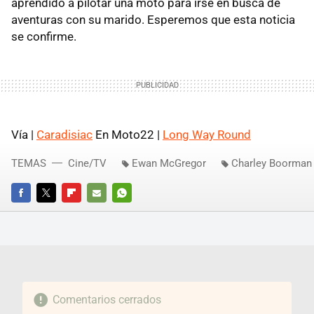
aprendido a pilotar una moto para irse en busca de
aventuras con su marido. Esperemos que esta noticia
se confirme.
Vía |
Caradisiac
En Moto22 |
Long Way Round
TEMAS
Cine/TV
Ewan McGregor
Charley Boorman
FACEBOOK
TWITTER
FLIPBOARD
E-
WHATSAPP
MAIL
Comentarios cerrados