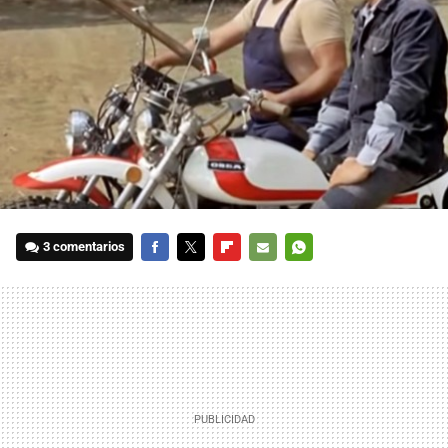
3 comentarios
FACEBOOK
TWITTER
FLIPBOARD
E-
WHATSAPP
MAIL