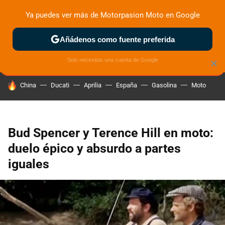
Ya puedes ver más de Motorpasion Moto en Google
ZONA DE PRUEBAS
DEPORTIVAS
MOTOS ELÉCTRICAS
Añádenos como fuente preferida
Solo necesitas una cuenta de Google
×
HOY SE HABLA DE
China
Ducati
Aprilia
España
Gasolina
Moto
Bud Spencer y Terence Hill en moto:
duelo épico y absurdo a partes
iguales