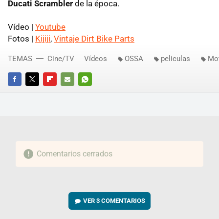
Ducati Scrambler
de la época.
Vídeo |
Youtube
Fotos |
Kijiji
,
Vintaje Dirt Bike Parts
TEMAS
Cine/TV
Vídeos
OSSA
peliculas
Mo
FACEBOOK
TWITTER
FLIPBOARD
E-
WHATSAPP
MAIL
Comentarios cerrados
VER
3 COMENTARIOS