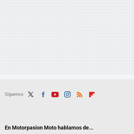
Síguenos
Twit
Fac
Yout
Inst
RSS
Flip
ter
ebo
ube
agra
boar
ok
m
d
En Motorpasion Moto hablamos de...