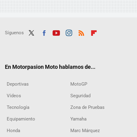
Síguenos
Twit
Fac
Yout
Inst
RSS
Flip
ter
ebo
ube
agra
boar
ok
m
d
En Motorpasion Moto hablamos de...
Deportivas
MotoGP
Vídeos
Seguridad
Tecnología
Zona de Pruebas
Equipamiento
Yamaha
Honda
Marc Márquez