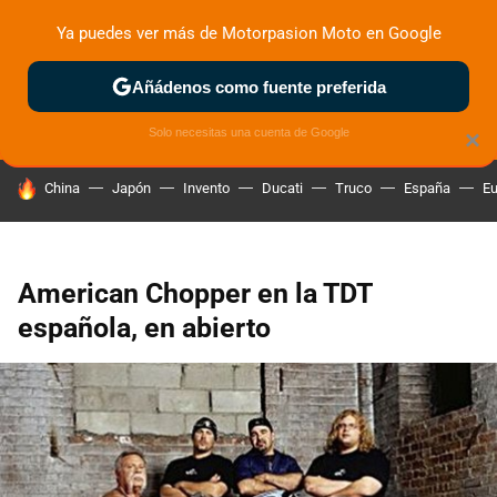
Ya puedes ver más de Motorpasion Moto en Google
ZONA DE PRUEBAS
DEPORTIVAS
MOTOS ELÉCTRICAS
Añádenos como fuente preferida
Solo necesitas una cuenta de Google
×
HOY SE HABLA DE
China
Japón
Invento
Ducati
Truco
España
Eu
American Chopper en la TDT
española, en abierto