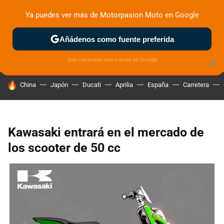
Ya puedes ver más de Motorpasion Moto en Google
ZONA DE PRUEBAS
DEPORTIVAS
MOTOS ELÉCTRICAS
Añádenos como fuente preferida
Solo necesitas una cuenta de Google
×
HOY SE HABLA DE
China
Japón
Ducati
Aprilia
España
Carretera
Kawasaki entrará en el mercado de
los scooter de 50 cc