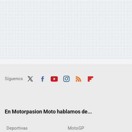
Síguenos
Twit
Fac
Yout
Inst
RSS
Flip
ter
ebo
ube
agra
boar
ok
m
d
En Motorpasion Moto hablamos de...
Deportivas
MotoGP