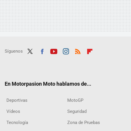
Síguenos
Twit
Fac
Yout
Inst
RSS
Flip
ter
ebo
ube
agra
boar
ok
m
d
En Motorpasion Moto hablamos de...
Deportivas
MotoGP
Vídeos
Seguridad
Tecnología
Zona de Pruebas