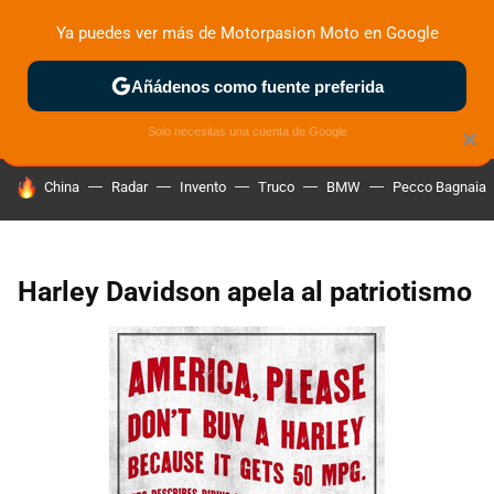
Ya puedes ver más de Motorpasion Moto en Google
ZONA DE PRUEBAS
DEPORTIVAS
MOTOS ELÉCTRICAS
Añádenos como fuente preferida
Solo necesitas una cuenta de Google
×
HOY SE HABLA DE
China
Radar
Invento
Truco
BMW
Pecco Bagnaia
Harley Davidson apela al patriotismo