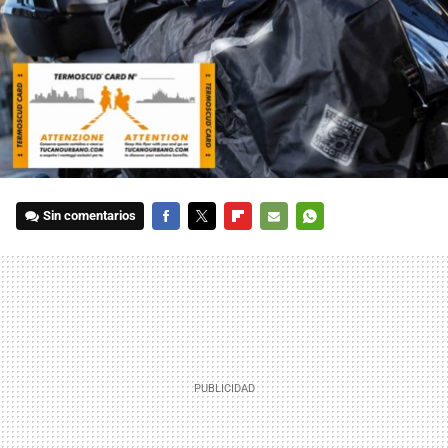
Sin comentarios
FACEBOOK
TWITTER
FLIPBOARD
E-
WHATSAPP
MAIL