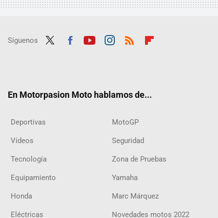
Síguenos
Twit
Fac
Yout
Inst
RSS
Flip
ter
ebo
ube
agra
boar
ok
m
d
En Motorpasion Moto hablamos de...
Deportivas
MotoGP
Vídeos
Seguridad
Tecnología
Zona de Pruebas
Equipamiento
Yamaha
Honda
Marc Márquez
Eléctricas
Novedades motos 2022