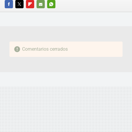
FACEBOOK
TWITTER
FLIPBOARD
E-
WHATSAPP
MAIL
Comentarios cerrados