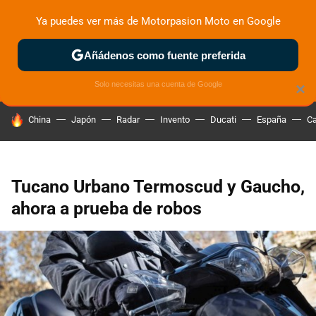
Ya puedes ver más de Motorpasion Moto en Google
ZONA DE PRUEBAS
DEPORTIVAS
MOTOS ELÉCTRICAS
Añádenos como fuente preferida
Solo necesitas una cuenta de Google
×
HOY SE HABLA DE
China
Japón
Radar
Invento
Ducati
España
Ca
Tucano Urbano Termoscud y Gaucho,
ahora a prueba de robos