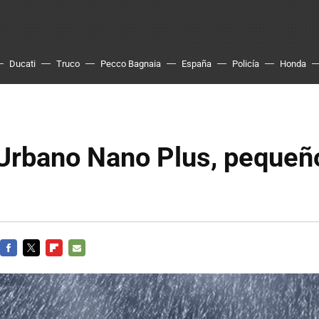
Ducati
Truco
Pecco Bagnaia
España
Policía
Honda
Urbano Nano Plus, pequeñ
FACEBOOK
TWITTER
FLIPBOARD
E-
MAIL