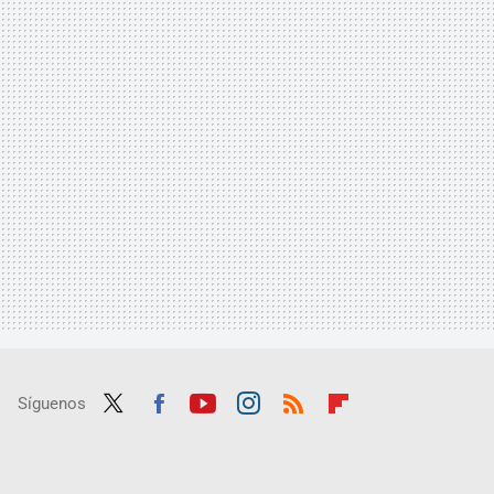
Síguenos
Twit
Fac
Yout
Inst
RSS
Flip
ter
ebo
ube
agra
boar