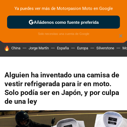
Ya puedes ver más de Motorpasion Moto en Google
ZONA DE PRUEBAS
DEPORTIVAS
MOTOS ELÉCTRICAS
Añádenos como fuente preferida
Solo necesitas una cuenta de Google
×
HOY SE HABLA DE
China
Jorge Martín
España
Europa
Silverstone
Mo
Alguien ha inventado una camisa de
vestir refrigerada para ir en moto.
Solo podía ser en Japón, y por culpa
de una ley