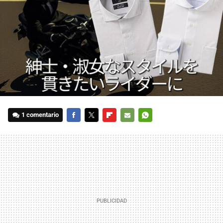
1 comentario
FACEBOOK
TWITTER
FLIPBOARD
E-
WHATSAPP
MAIL