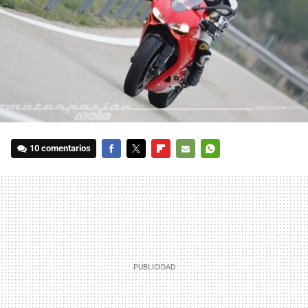
10 comentarios
FACEBOOK
TWITTER
FLIPBOARD
E-
WHATSAPP
MAIL