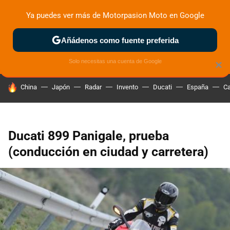
Ya puedes ver más de Motorpasion Moto en Google
ZONA DE PRUEBAS
DEPORTIVAS
MOTOS ELÉCTRICAS
Añádenos como fuente preferida
Solo necesitas una cuenta de Google
×
HOY SE HABLA DE
China
Japón
Radar
Invento
Ducati
España
Ca
Ducati 899 Panigale, prueba
(conducción en ciudad y carretera)