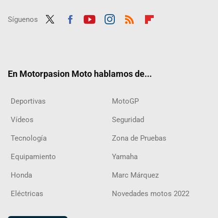
Síguenos
Twit
Fac
Yout
Inst
RSS
Flip
ter
ebo
ube
agra
boar
ok
m
d
En Motorpasion Moto hablamos de...
Deportivas
MotoGP
Vídeos
Seguridad
Tecnología
Zona de Pruebas
Equipamiento
Yamaha
Honda
Marc Márquez
Eléctricas
Novedades motos 2022