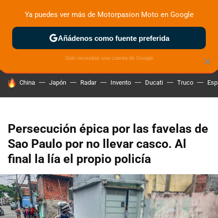
Ya puedes ver más de Motorpasion Moto en Google
ZONA DE PRUEBAS
DEPORTIVAS
MOTOS ELÉCTRICAS
Añádenos como fuente preferida
Solo necesitas una cuenta de Google
×
HOY SE HABLA DE
China
Japón
Radar
Invento
Ducati
Truco
Esp
Persecución épica por las favelas de
Sao Paulo por no llevar casco. Al
final la lía el propio policía