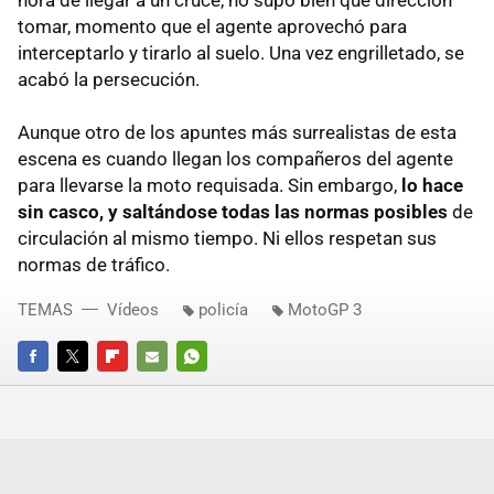
hora de llegar a un cruce, no supo bien qué dirección
tomar, momento que el agente aprovechó para
interceptarlo y tirarlo al suelo. Una vez engrilletado, se
acabó la persecución.
Aunque otro de los apuntes más surrealistas de esta
escena es cuando llegan los compañeros del agente
para llevarse la moto requisada. Sin embargo,
lo hace
sin casco, y saltándose todas las normas posibles
de
circulación al mismo tiempo. Ni ellos respetan sus
normas de tráfico.
TEMAS
Vídeos
policía
MotoGP 3
FACEBOOK
TWITTER
FLIPBOARD
E-
WHATSAPP
MAIL