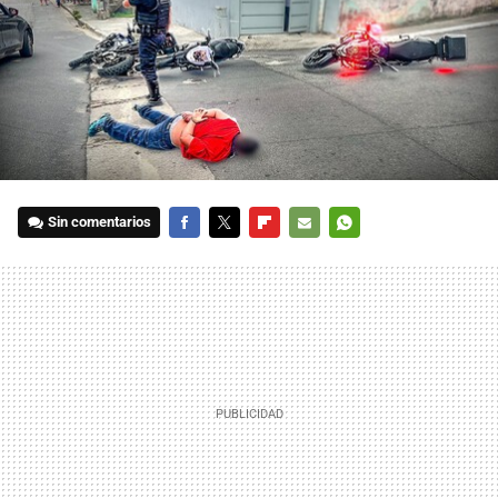
Sin comentarios
FACEBOOK
TWITTER
FLIPBOARD
E-
WHATSAPP
MAIL