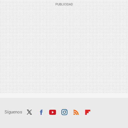
Síguenos
Twit
Fac
Yout
Inst
RSS
Flip