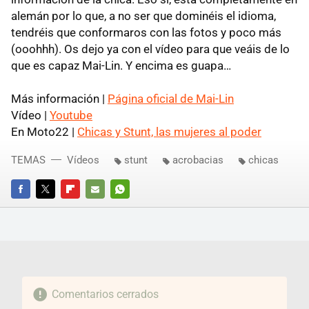
alemán por lo que, a no ser que dominéis el idioma,
tendréis que conformaros con las fotos y poco más
(ooohhh). Os dejo ya con el vídeo para que veáis de lo
que es capaz Mai-Lin. Y encima es guapa…
Más información |
Página oficial de Mai-Lin
Vídeo |
Youtube
En Moto22 |
Chicas y Stunt, las mujeres al poder
TEMAS
Vídeos
stunt
acrobacias
chicas
FACEBOOK
TWITTER
FLIPBOARD
E-
WHATSAPP
MAIL
Comentarios cerrados