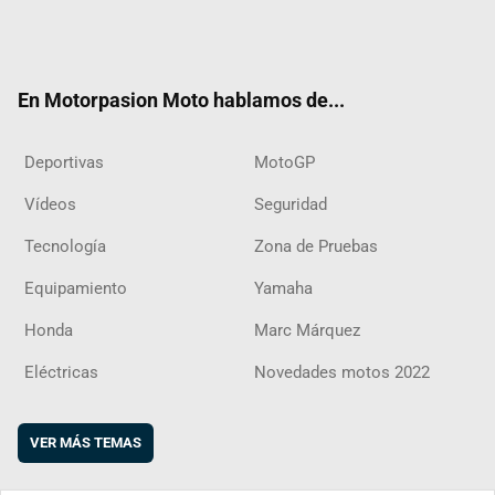
Twit
Fac
Yout
Inst
RSS
Flip
ter
ebo
ube
agra
boar
ok
m
d
En Motorpasion Moto hablamos de...
Deportivas
MotoGP
Vídeos
Seguridad
Tecnología
Zona de Pruebas
Equipamiento
Yamaha
Honda
Marc Márquez
Eléctricas
Novedades motos 2022
VER MÁS TEMAS